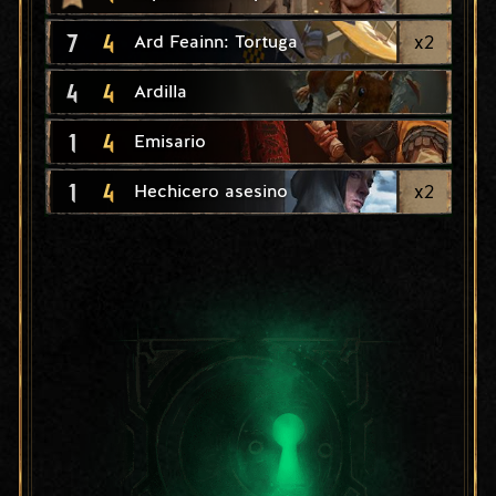
7
4
x
2
Ard Feainn: Tortuga
4
4
Ardilla
1
4
Emisario
1
4
x
2
Hechicero asesino