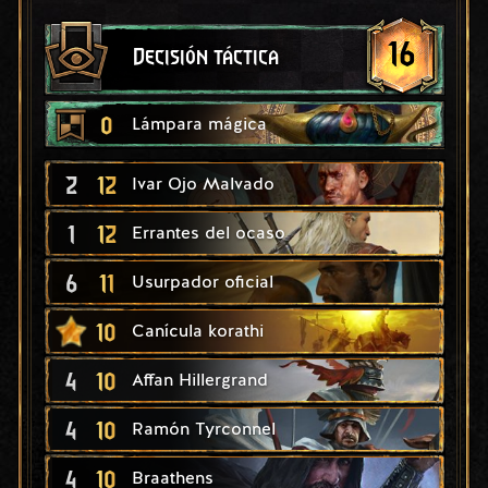
16
Decisión táctica
0
Lámpara mágica
2
12
Ivar Ojo Malvado
1
12
Errantes del ocaso
6
11
Usurpador oficial
10
Canícula korathi
4
10
Affan Hillergrand
4
10
Ramón Tyrconnel
4
10
Braathens