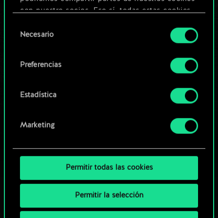
Editar baraja
con nuestro socios. Eso sí, todas estas cookies
opcionales requieren tu autorización.
Selección
O
Necesario
de
Encontrarás todos los detalles sobre nuestro uso
consentimiento
de las cookies y podrás modificar tus
Explorar las barajas de la
Preferencias
preferencias al respecto en el menú «Ajustes» de
comunidad
más abajo.
Estadística
Marketing
Permitir todas las cookies
Permitir la selección