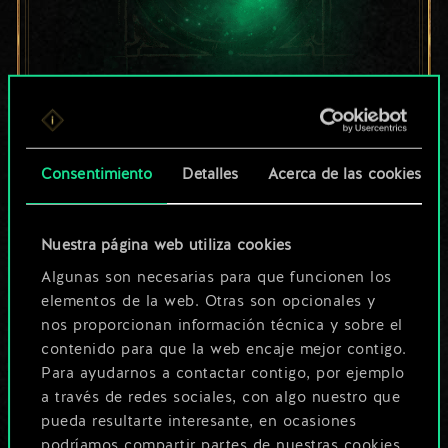
Por ahora, solo es
un conjunto de
Consentimiento
Detalles
Acerca de las cookies
cartas compartido.
¡Pero puede llegar a
Nuestra página web utiliza cookies
Algunas son necesarias para que funcionen los
ser mucho más!
elementos de la web. Otras son opcionales y
nos proporcionan información técnica y sobre el
contenido para que la web encaje mejor contigo.
Poner nombre a esta baraja y crear
Para ayudarnos a contactar contigo, por ejemplo
una guía
a través de redes sociales, con algo nuestro que
pueda resultarte interesante, en ocasiones
podríamos compartir partes de nuestras cookies