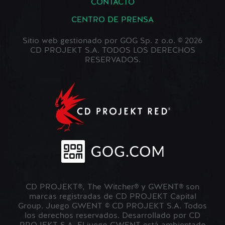
CONTACTO
CENTRO DE PRENSA
Sitio web gestionado por GOG Sp. z o.o. © 2026
CD PROJEKT S.A. TODOS LOS DERECHOS
RESERVADOS.
CD PROJEKT®, The Witcher® y GWENT® son
marcas registradas de CD PROJEKT Capital
Group. Juego GWENT © CD PROJEKT S.A. Todos
los derechos reservados. Desarrollado por CD