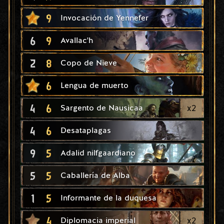
9
Invocación de Yennefer
6
9
Avallac'h
2
8
Copo de Nieve
6
Lengua de muerto
4
6
x
2
Sargento de Nausicaa
4
6
Desataplagas
9
5
Adalid nilfgaardiano
5
5
Caballería de Alba
1
5
Informante de la duquesa
4
x
2
Diplomacia imperial