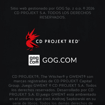
Sitio web gestionado por GOG Sp. z o.o. © 2026
CD PROJEKT S.A. TODOS LOS DERECHOS
RESERVADOS.
CD PROJEKT®, The Witcher® y GWENT® son
marcas registradas de CD PROJEKT Capital
Group. Juego GWENT © CD PROJEKT S.A. Todos
los derechos reservados. Desarrollado por CD
PROJEKT S.A. El juego GWENT está ambientado
en el universo que creó Andrzej Sapkowski en su
serie de libros. Todos los demás derechos de