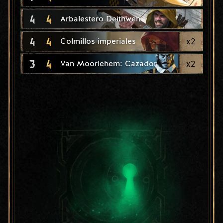
4
4
Arbalestero Deithwen
4
4
x
2
Colmillos imperiales
3
4
x
2
Van Moorlehem: Cazador