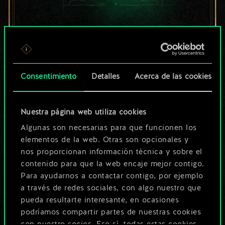
Por ahora, solo es
un conjunto de
cartas compartido.
Consentimiento
Detalles
Acerca de las cookies
¡Pero puede llegar a
Nuestra página web utiliza cookies
ser mucho más!
Algunas son necesarias para que funcionen los
elementos de la web. Otras son opcionales y
nos proporcionan información técnica y sobre el
Poner nombre a esta baraja y crear
contenido para que la web encaje mejor contigo.
una guía
Para ayudarnos a contactar contigo, por ejemplo
a través de redes sociales, con algo nuestro que
pueda resultarte interesante, en ocasiones
Editar baraja
podríamos compartir partes de nuestras cookies
con nuestro socios. Eso sí, todas estas cookies