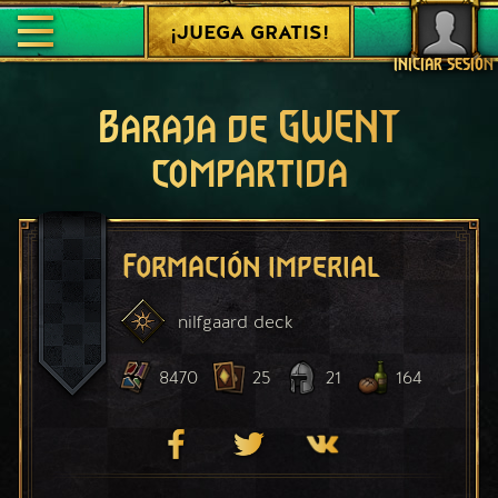
¡JUEGA GRATIS!
INICIAR SESIÓN
Baraja de GWENT
compartida
Formación imperial
nilfgaard
deck
8470
25
21
164