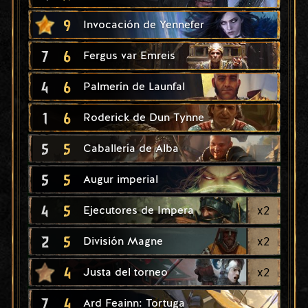
9
Invocación de Yennefer
7
6
Fergus var Emreis
4
6
Palmerín de Launfal
1
6
Roderick de Dun Tynne
5
5
Caballería de Alba
5
5
Augur imperial
4
5
x
2
Ejecutores de Impera
2
5
x
2
División Magne
4
x
2
Justa del torneo
7
4
Ard Feainn: Tortuga