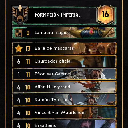
16
Formación imperial
0
Lámpara mágica
13
Baile de máscaras
6
11
Usurpador oficial
1
11
Ffion var Gaernel
4
10
Affan Hillergrand
4
10
Ramón Tyrconnel
4
10
Vincent van Moorlehem
4
10
Braathens