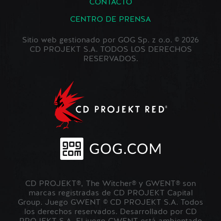
CONTACTO
CENTRO DE PRENSA
Sitio web gestionado por GOG Sp. z o.o. © 2026
CD PROJEKT S.A. TODOS LOS DERECHOS
RESERVADOS.
CD PROJEKT®, The Witcher® y GWENT® son
marcas registradas de CD PROJEKT Capital
Group. Juego GWENT © CD PROJEKT S.A. Todos
los derechos reservados. Desarrollado por CD