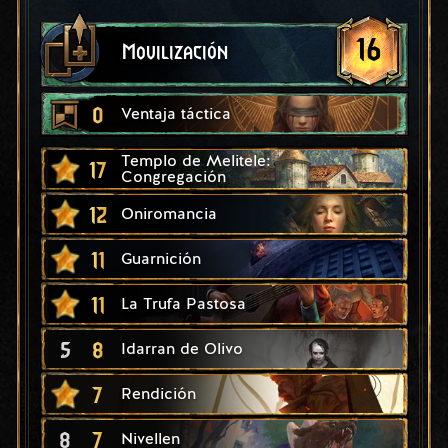
16
Movilización
0
Ventaja táctica
Templo de Melitele:
17
Congregación
12
Oniromancia
11
Guarnición
11
La Trufa Pastosa
5
8
Idarran de Olivo
7
Rendición
8
7
Nivellen