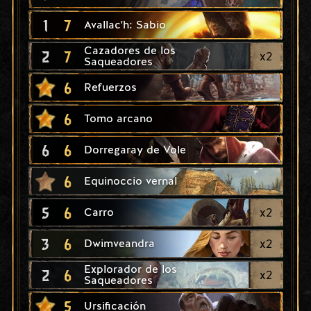
1
7
Avallac'h: Sabio
Cazadores de los
2
7
x
2
Saqueadores
6
Refuerzos
6
Tomo arcano
6
6
Dorregaray de Vole
6
Equinoccio vernal
5
6
x
2
Carro
3
6
x
2
Dwimveandra
Explorador de los
2
6
x
2
Saqueadores
5
Ursificación