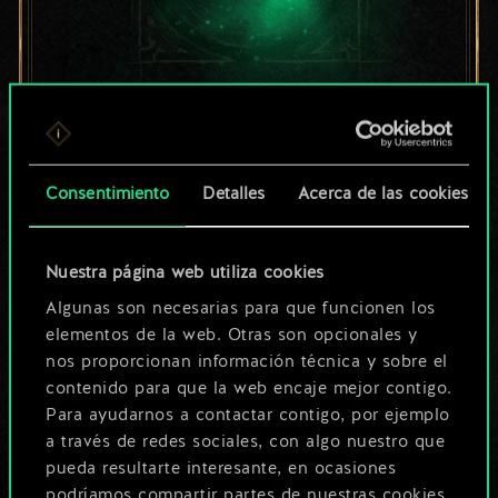
Por ahora, solo es
un conjunto de
Consentimiento
Detalles
Acerca de las cookies
cartas compartido.
¡Pero puede llegar a
Nuestra página web utiliza cookies
Algunas son necesarias para que funcionen los
ser mucho más!
elementos de la web. Otras son opcionales y
nos proporcionan información técnica y sobre el
contenido para que la web encaje mejor contigo.
Poner nombre a esta baraja y crear
Para ayudarnos a contactar contigo, por ejemplo
una guía
a través de redes sociales, con algo nuestro que
pueda resultarte interesante, en ocasiones
podríamos compartir partes de nuestras cookies