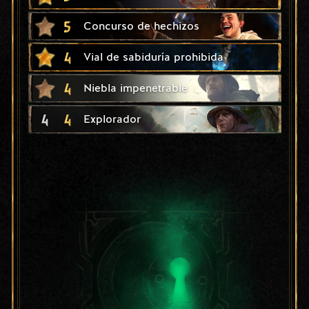
5
Concurso de hechizos
4
Vial de sabiduría prohibida
4
Niebla impenetrable
4
4
Explorador