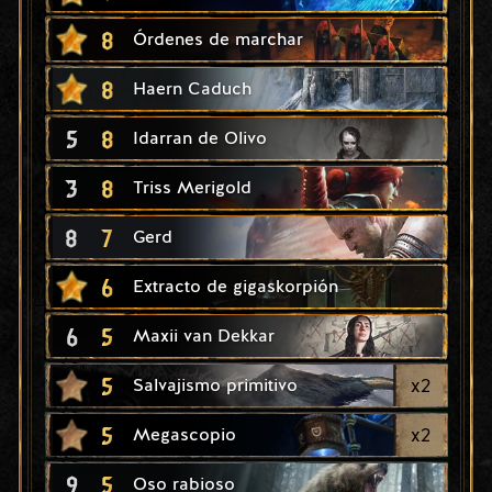
8
Órdenes de marchar
8
Haern Caduch
5
8
Idarran de Olivo
3
8
Triss Merigold
8
7
Gerd
6
Extracto de gigaskorpión
6
5
Maxii van Dekkar
5
x
2
Salvajismo primitivo
5
x
2
Megascopio
9
5
Oso rabioso