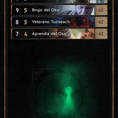
9
5
x
2
Brujo del Oso
8
5
x
2
Veterano Tuirseach
7
4
x
2
Aprendiz del Oso