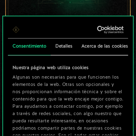
Por ahora, solo es
un conjunto de
cartas compartido.
Consentimiento
Detalles
Acerca de las cookies
¡Pero puede llegar a
Nuestra página web utiliza cookies
ser mucho más!
Algunas son necesarias para que funcionen los
elementos de la web. Otras son opcionales y
nos proporcionan información técnica y sobre el
Poner nombre a esta baraja y crear
contenido para que la web encaje mejor contigo.
una guía
Para ayudarnos a contactar contigo, por ejemplo
a través de redes sociales, con algo nuestro que
pueda resultarte interesante, en ocasiones
Editar baraja
podríamos compartir partes de nuestras cookies
con nuestro socios. Eso sí, todas estas cookies