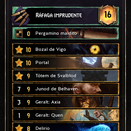
16
Ráfaga imprudente
0
Pergamino maldito
10
Bozal de Vigo
10
Portal
9
Tótem de Svalblod
7
9
Junod de Belhaven
3
9
Geralt: Axia
1
9
Geralt: Quen
8
Delirio