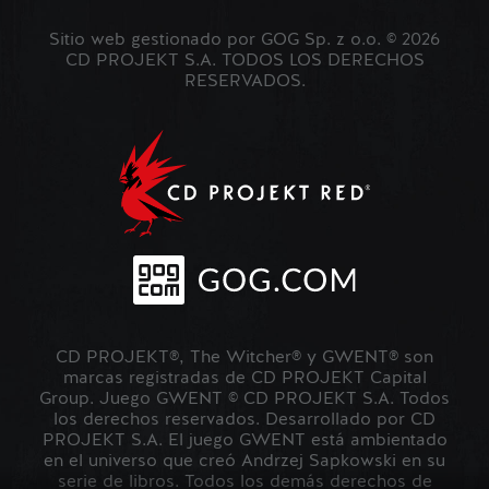
Sitio web gestionado por GOG Sp. z o.o. © 2026
CD PROJEKT S.A. TODOS LOS DERECHOS
RESERVADOS.
CD PROJEKT®, The Witcher® y GWENT® son
marcas registradas de CD PROJEKT Capital
Group. Juego GWENT © CD PROJEKT S.A. Todos
los derechos reservados. Desarrollado por CD
PROJEKT S.A. El juego GWENT está ambientado
en el universo que creó Andrzej Sapkowski en su
serie de libros. Todos los demás derechos de