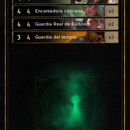
4
4
x
2
Encantadora cintriana
4
4
x
2
Guardia Real de Radovid
3
4
x
2
Guardia del templo