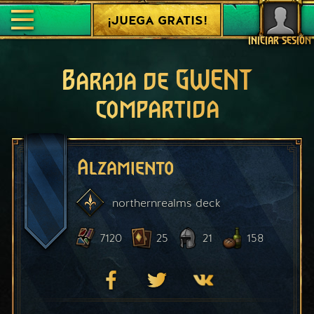
¡JUEGA GRATIS!
INICIAR SESIÓN
Baraja de GWENT
compartida
Alzamiento
northernrealms
deck
7120
25
21
158