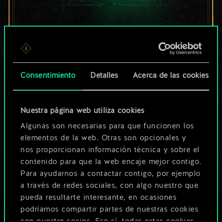
Por ahora, solo es
un conjunto de
cartas compartido.
Consentimiento
Detalles
Acerca de las cookies
¡Pero puede llegar a
Nuestra página web utiliza cookies
ser mucho más!
Algunas son necesarias para que funcionen los
elementos de la web. Otras son opcionales y
nos proporcionan información técnica y sobre el
Poner nombre a esta baraja y crear
contenido para que la web encaje mejor contigo.
una guía
Para ayudarnos a contactar contigo, por ejemplo
a través de redes sociales, con algo nuestro que
pueda resultarte interesante, en ocasiones
Editar baraja
podríamos compartir partes de nuestras cookies
con nuestro socios. Eso sí, todas estas cookies