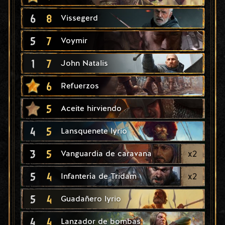
6
8
Vissegerd
5
7
Voymir
1
7
John Natalis
6
Refuerzos
5
Aceite hirviendo
4
5
Lansquenete lyrio
3
5
x
2
Vanguardia de caravana
5
4
x
2
Infantería de Tridam
5
4
Guadañero lyrio
4
4
Lanzador de bombas