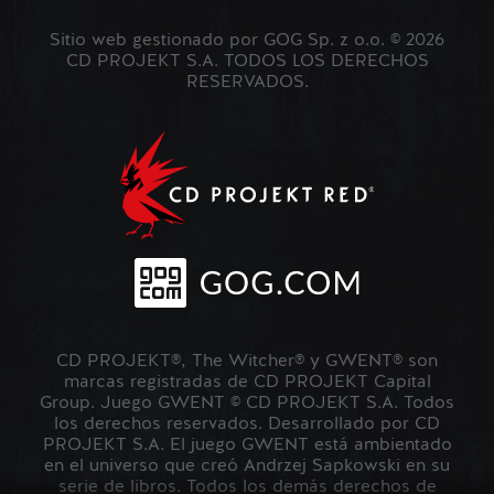
Sitio web gestionado por GOG Sp. z o.o. © 2026
CD PROJEKT S.A. TODOS LOS DERECHOS
RESERVADOS.
CD PROJEKT®, The Witcher® y GWENT® son
marcas registradas de CD PROJEKT Capital
Group. Juego GWENT © CD PROJEKT S.A. Todos
los derechos reservados. Desarrollado por CD
PROJEKT S.A. El juego GWENT está ambientado
en el universo que creó Andrzej Sapkowski en su
serie de libros. Todos los demás derechos de