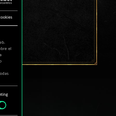
cookies
eb.
bre el
a
o
todas
ting
» de