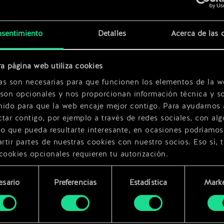
x
2
sentimiento
Detalles
Acerca de las 
ulo
x
2
a página web utiliza cookies
as son necesarias para que funcionen los elementos de la w
 son opcionales y nos proporcionan información técnica y so
nido para que la web encaje mejor contigo. Para ayudarnos 
tar contigo, por ejemplo a través de redes sociales, con alg
ro que pueda resultarte interesante, en ocasiones podríamos
tir partes de nuestras cookies con nuestro socios. Eso sí, 
cookies opcionales requieren tu autorización.
rarás todos los detalles sobre nuestro uso de las cookies y
esario
Preferencias
Estadística
Marke
 modificar tus preferencias al respecto en el menú «Ajustes
miento
bajo.