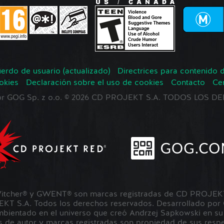
erdo de usuario (actualizado)
Directrices para contenido 
okies
Declaración sobre el uso de cookies
Contacto
Ce
 por GOG Sp. z o.o. © 2026 CD PROJEKT S.A. TODOS LOS
tcher® y GWENT® son marcas registradas de CD PROJEKT 
 S.A. Todos los derechos reservados. Desarrollado por
ientado en el universo que creó Andrzej Sapkowski en su s
 de autor y marcas registradas son propiedad de sus respec