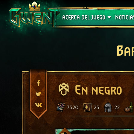
Soporte técnico
ACERCA DEL JUEGO
NOTICIA
Ba
En negro
7520
25
22