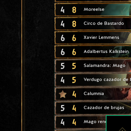
4
8
Moreelse
4
8
Circo de Bastardo
6
6
Xavier Lemmens
6
6
Adalbertus Kalkstein
5
5
Salamandra: Mago
4
5
Verdugo cazador de 
4
Calumnia
5
4
Cazador de brujas
4
4
Mago renegado