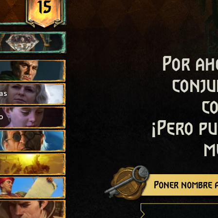
15
Por ah
conju
as
c
o
¡Pero pu
m
Poner nombre a