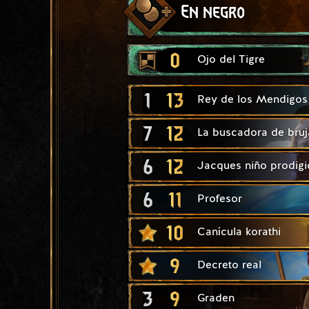
En negro
0
Ojo del Tigre
1
13
Rey de los Mendigos
7
12
La buscadora de bruj
6
12
Jacques niño prodigi
6
11
Profesor
10
Canícula korathi
9
Decreto real
3
9
Graden