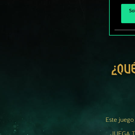
So
¿QU
Este juego
JUEGA T