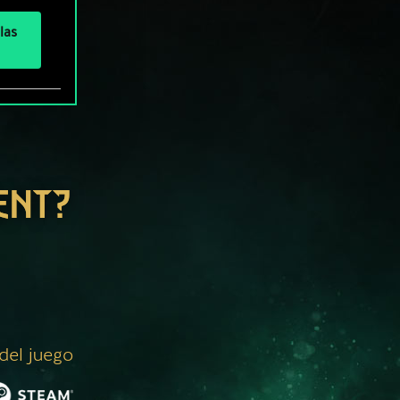
las
ENT?
 del juego