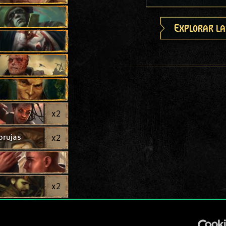
Explorar la
x
2
brujas
x
2
x
2
x
2