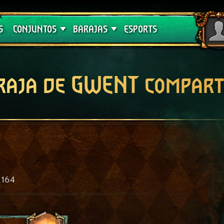
Crimson Curse
Guías de barajas
S
CONJUNTOS
BARAJAS
ESPORTS
raja de GWENT compart
164