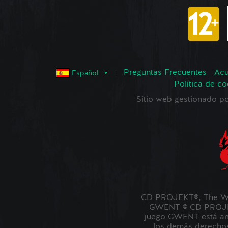
Preguntas Frecuentes
Acu
Español
Política de co
Sitio web gestionado
CD PROJEKT®, The Wi
GWENT © CD PROJEKT
juego GWENT está amb
los demás derechos