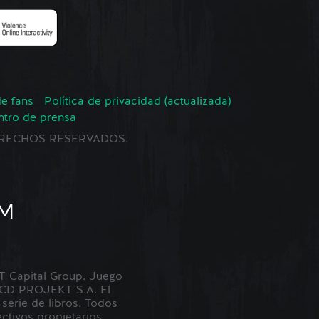
de fans
Política de privacidad (actualizada)
ntro de prensa
 DERECHOS RESERVADOS.
Capital Group. Juego
 CD PROJEKT S.A. El
erie de libros. Todos
tivos propietarios.