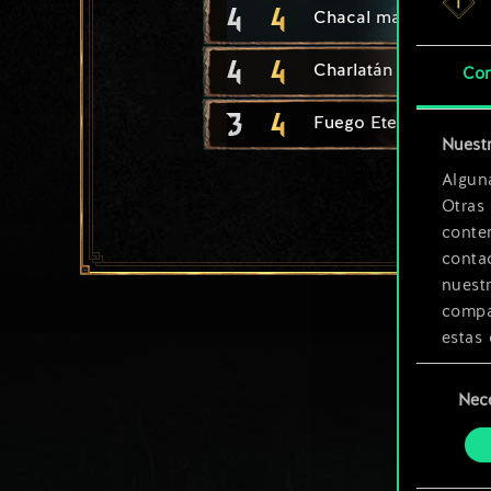
4
4
Chacal marino
4
4
Charlatán espabilado
Con
3
4
Fuego Eterno: Discíp
Nuestr
Algun
Otras
conte
contac
nuest
compar
estas 
Selección
Encont
Nec
de
podrás
consenti
más a