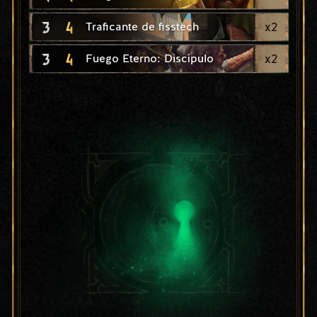
3
4
x
2
Traficante de fisstech
3
4
x
2
Fuego Eterno: Discípulo