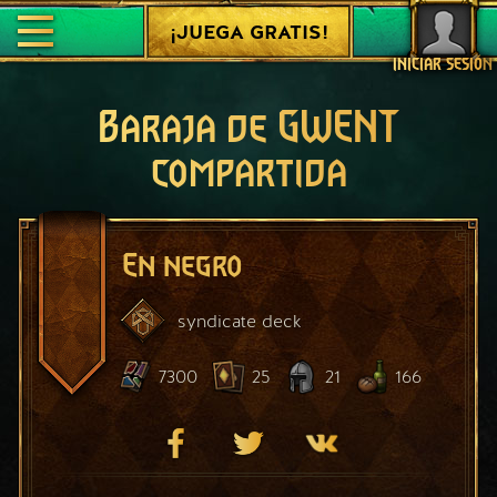
¡JUEGA GRATIS!
INICIAR SESIÓN
Baraja de GWENT
compartida
En negro
syndicate
deck
7300
25
21
166