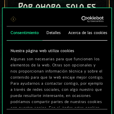
Por ahora, solo es
un conjunto de
cartas compartido.
Consentimiento
Detalles
Acerca de las cookies
¡Pero puede llegar a
ser mucho más!
Nuestra página web utiliza cookies
Algunas son necesarias para que funcionen los
elementos de la web. Otras son opcionales y
Poner nombre a esta baraja y crear
nos proporcionan información técnica y sobre el
una guía
contenido para que la web encaje mejor contigo.
Para ayudarnos a contactar contigo, por ejemplo
a través de redes sociales, con algo nuestro que
Editar baraja
pueda resultarte interesante, en ocasiones
podríamos compartir partes de nuestras cookies
O
con nuestro socios. Eso sí, todas estas cookies