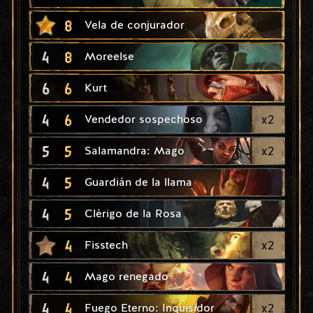
8
Vela de conjurador
4
8
Moreelse
6
6
Kurt
4
6
x
2
Vendedor sospechoso
5
5
x
2
Salamandra: Mago
4
5
Guardián de la llama
4
5
Clérigo de la Rosa
4
x
2
Fisstech
4
4
Mago renegado
4
4
x
2
Fuego Eterno: Inquisidor