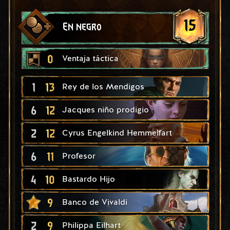
15
En negro
0
Ventaja táctica
1
13
Rey de los Mendigos
6
12
Jacques niño prodigio
2
12
Cyrus Engelkind Hemmelfart
6
11
Profesor
4
10
Bastardo Hijo
9
Banco de Vivaldi
2
9
Philippa Eilhart