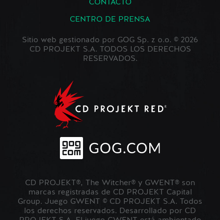
CONTACTO
CENTRO DE PRENSA
Sitio web gestionado por GOG Sp. z o.o. © 2026
CD PROJEKT S.A. TODOS LOS DERECHOS
RESERVADOS.
CD PROJEKT®, The Witcher® y GWENT® son
marcas registradas de CD PROJEKT Capital
Group. Juego GWENT © CD PROJEKT S.A. Todos
los derechos reservados. Desarrollado por CD