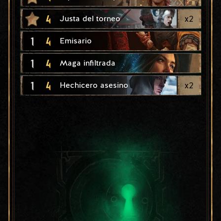
4
x
2
Justa del torneo
1
4
Emisario
1
4
Maga infiltrada
1
4
x
2
Hechicero asesino