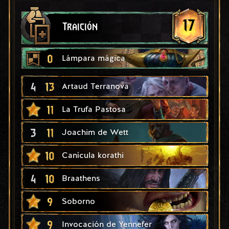
17
Traición
0
Lámpara mágica
4
13
Artaud Terranova
11
La Trufa Pastosa
3
11
Joachim de Wett
10
Canícula korathi
4
10
Braathens
9
Soborno
9
Invocación de Yennefer