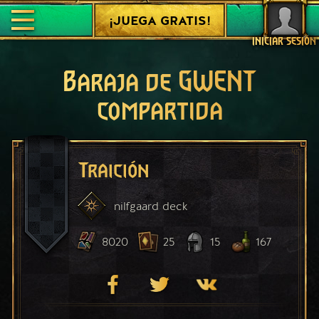
¡JUEGA GRATIS!
INICIAR SESIÓN
Baraja de GWENT
compartida
Traición
nilfgaard
deck
8020
25
15
167