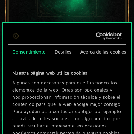
Por ahora, solo es
un conjunto de
Consentimiento
Detalles
Acerca de las cookies
cartas compartido.
¡Pero puede llegar a
Nuestra página web utiliza cookies
Algunas son necesarias para que funcionen los
ser mucho más!
elementos de la web. Otras son opcionales y
nos proporcionan información técnica y sobre el
contenido para que la web encaje mejor contigo.
Poner nombre a esta baraja y crear
Para ayudarnos a contactar contigo, por ejemplo
una guía
a través de redes sociales, con algo nuestro que
pueda resultarte interesante, en ocasiones
podríamos compartir partes de nuestras cookies