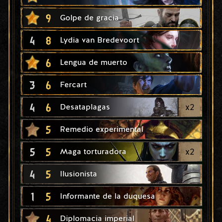
9
Golpe de gracia
4
8
Lydia van Bredevoort
6
Lengua de muerto
3
6
Fercart
4
6
x
2
Desataplagas
5
Remedio experimental
5
5
x
2
Maga torturadora
4
5
Ilusionista
1
5
Informante de la duquesa
4
Diplomacia imperial