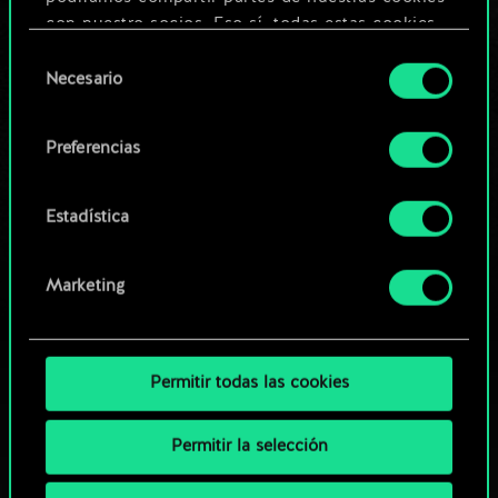
Editar baraja
con nuestro socios. Eso sí, todas estas cookies
opcionales requieren tu autorización.
Selección
O
Necesario
de
Encontrarás todos los detalles sobre nuestro uso
consentimiento
de las cookies y podrás modificar tus
Explorar las barajas de la
Preferencias
preferencias al respecto en el menú «Ajustes» de
comunidad
más abajo.
Estadística
Marketing
Permitir todas las cookies
Permitir la selección