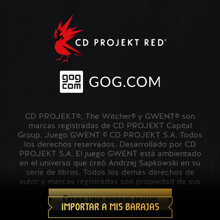
CD PROJEKT®, The Witcher® y GWENT® son
marcas registradas de CD PROJEKT Capital
Group. Juego GWENT © CD PROJEKT S.A. Todos
los derechos reservados. Desarrollado por CD
PROJEKT S.A. El juego GWENT está ambientado
en el universo que creó Andrzej Sapkowski en su
serie de libros. Todos los demás derechos de
autor y marcas registradas son propiedad de sus
respectivos propietarios.
Crear una baraja nueva
IMPORTAR A MIS BARAJAS