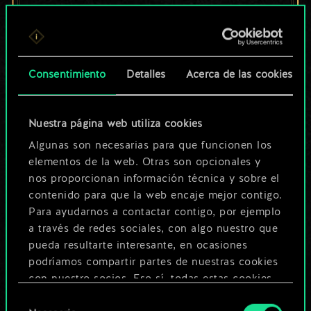
un conjunto de
cartas compartido.
¡Pero puede llegar a
Consentimiento
Detalles
Acerca de las cookies
ser mucho más!
Nuestra página web utiliza cookies
Algunas son necesarias para que funcionen los
Poner nombre a esta baraja y crear
elementos de la web. Otras son opcionales y
nos proporcionan información técnica y sobre el
una guía
contenido para que la web encaje mejor contigo.
Para ayudarnos a contactar contigo, por ejemplo
Editar baraja
a través de redes sociales, con algo nuestro que
pueda resultarte interesante, en ocasiones
podríamos compartir partes de nuestras cookies
O
con nuestro socios. Eso sí, todas estas cookies
opcionales requieren tu autorización.
Selección
Explorar las barajas de la