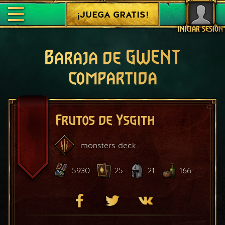
¡JUEGA GRATIS!
INICIAR SESIÓN
Baraja de GWENT
compartida
Frutos de Ysgith
monsters
deck
5930
25
21
166