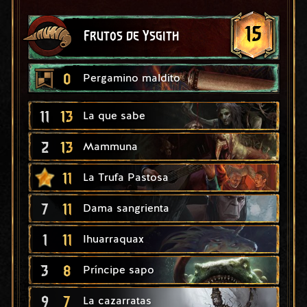
15
Frutos de Ysgith
0
Pergamino maldito
11
13
La que sabe
2
13
Mammuna
11
La Trufa Pastosa
7
11
Dama sangrienta
1
11
Ihuarraquax
3
8
Príncipe sapo
9
7
La cazarratas