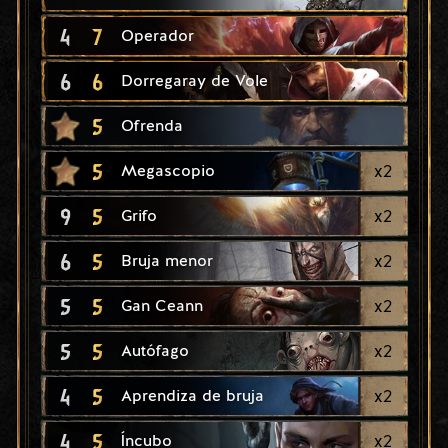
4
7
Operador
6
6
Dorregaray de Vole
5
Ofrenda
5
x
2
Megascopio
9
5
x
2
Grifo
6
5
x
2
Bruja menor
5
5
x
2
Gan Ceann
5
5
x
2
Autófago
4
5
x
2
Aprendiza de bruja
4
5
x
2
Íncubo