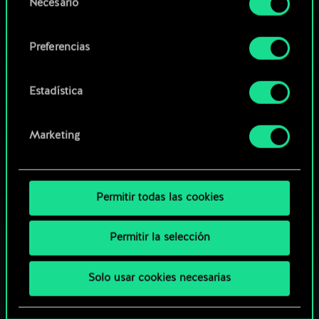
Necesario
de
comunidad
Encontrarás todos los detalles sobre nuestro uso
consentimiento
de las cookies y podrás modificar tus
Preferencias
preferencias al respecto en el menú «Ajustes» de
más abajo.
Estadística
Marketing
Permitir todas las cookies
Permitir la selección
Solo usar cookies necesarias
¿QUÉ TAL UNA PARTIDA DE GWENT?