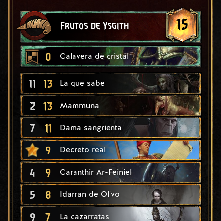
15
Frutos de Ysgith
0
Calavera de cristal
11
13
La que sabe
2
13
Mammuna
7
11
Dama sangrienta
9
Decreto real
4
9
Caranthir Ar-Feiniel
5
8
Idarran de Olivo
9
7
La cazarratas