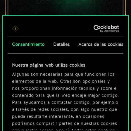
Por ahora, solo es
un conjunto de
cartas compartido.
Consentimiento
Detalles
Acerca de las cookies
¡Pero puede llegar a
Nuestra página web utiliza cookies
ser mucho más!
Algunas son necesarias para que funcionen los
elementos de la web. Otras son opcionales y
nos proporcionan información técnica y sobre el
Poner nombre a esta baraja y crear
contenido para que la web encaje mejor contigo.
una guía
Para ayudarnos a contactar contigo, por ejemplo
a través de redes sociales, con algo nuestro que
pueda resultarte interesante, en ocasiones
Editar baraja
podríamos compartir partes de nuestras cookies
con nuestro socios. Eso sí, todas estas cookies