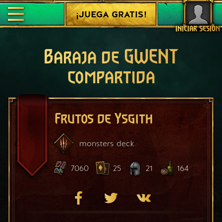
¡JUEGA GRATIS!
INICIAR SESIÓN
Baraja de GWENT
compartida
Frutos de Ysgith
monsters
deck
7060
25
21
164