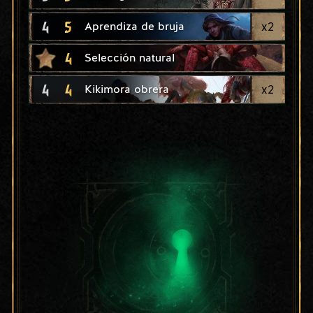
4
5
x
2
Aprendiza de bruja
4
Selección natural
4
4
x
2
Kikimora obrera