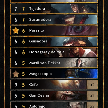
7
7
Tejedora
6
7
Susurradora
6
Parásito
6
6
Guisadora
6
6
Dorregaray de Vole
6
5
Maxii van Dekkar
5
Megascopio
9
5
x
2
Grifo
5
5
x
2
Gan Ceann
5
5
x
2
Autófago