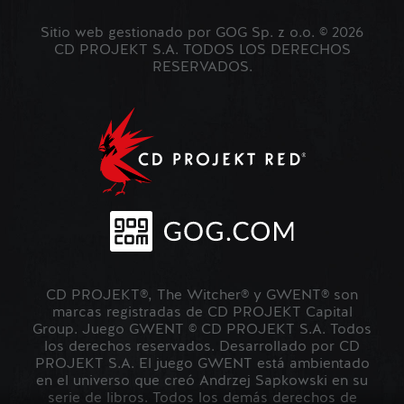
Sitio web gestionado por GOG Sp. z o.o. © 2026
CD PROJEKT S.A. TODOS LOS DERECHOS
RESERVADOS.
CD PROJEKT®, The Witcher® y GWENT® son
marcas registradas de CD PROJEKT Capital
Group. Juego GWENT © CD PROJEKT S.A. Todos
los derechos reservados. Desarrollado por CD
PROJEKT S.A. El juego GWENT está ambientado
en el universo que creó Andrzej Sapkowski en su
serie de libros. Todos los demás derechos de