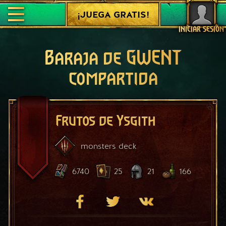
¡JUEGA GRATIS!
INICIAR SESIÓN
Baraja de GWENT
compartida
Frutos de Ysgith
monsters
deck
6740
25
21
166