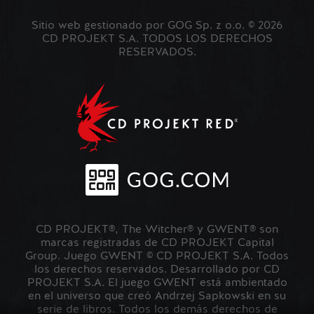
Sitio web gestionado por GOG Sp. z o.o. © 2026
CD PROJEKT S.A. TODOS LOS DERECHOS
RESERVADOS.
CD PROJEKT®, The Witcher® y GWENT® son
marcas registradas de CD PROJEKT Capital
Group. Juego GWENT © CD PROJEKT S.A. Todos
los derechos reservados. Desarrollado por CD
PROJEKT S.A. El juego GWENT está ambientado
en el universo que creó Andrzej Sapkowski en su
serie de libros. Todos los demás derechos de