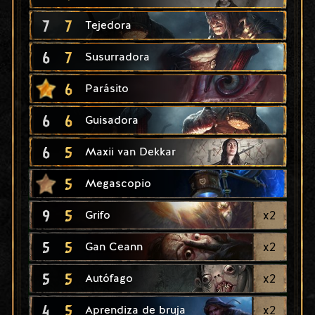
7
7
Tejedora
6
7
Susurradora
6
Parásito
6
6
Guisadora
6
5
Maxii van Dekkar
5
Megascopio
9
5
x
2
Grifo
5
5
x
2
Gan Ceann
5
5
x
2
Autófago
4
5
x
2
Aprendiza de bruja