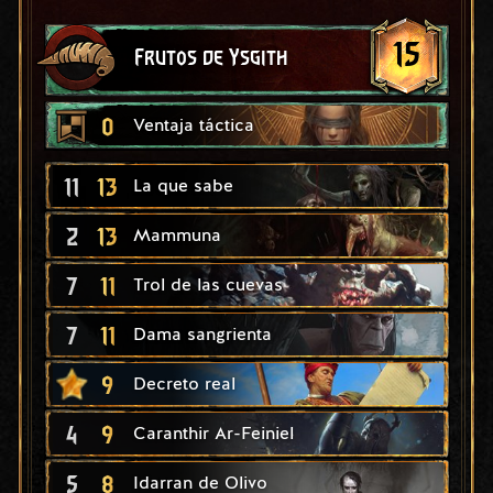
15
Frutos de Ysgith
0
Ventaja táctica
11
13
La que sabe
2
13
Mammuna
7
11
Trol de las cuevas
7
11
Dama sangrienta
9
Decreto real
4
9
Caranthir Ar-Feiniel
5
8
Idarran de Olivo