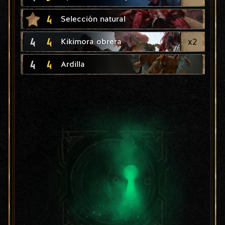
4
Selección natural
4
4
x
2
Kikimora obrera
4
4
Ardilla