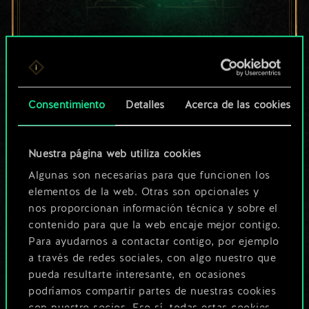
Por ahora, solo es
un conjunto de
cartas compartido.
Consentimiento
Detalles
Acerca de las cookies
¡Pero puede llegar a
Nuestra página web utiliza cookies
ser mucho más!
Algunas son necesarias para que funcionen los
elementos de la web. Otras son opcionales y
nos proporcionan información técnica y sobre el
Poner nombre a esta baraja y crear
contenido para que la web encaje mejor contigo.
una guía
Para ayudarnos a contactar contigo, por ejemplo
a través de redes sociales, con algo nuestro que
pueda resultarte interesante, en ocasiones
Editar baraja
podríamos compartir partes de nuestras cookies
con nuestro socios. Eso sí, todas estas cookies