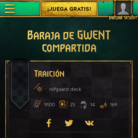
¡JUEGA GRATIS!
INICIAR SESIÓN
Baraja de GWENT
compartida
Traición
nilfgaard
deck
9100
25
14
169