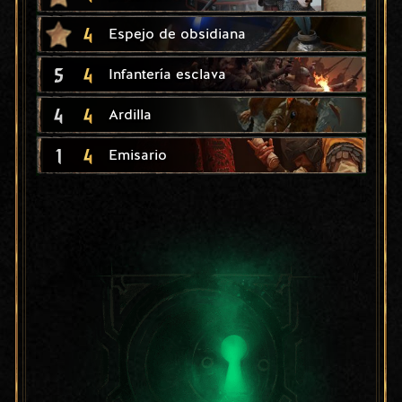
4
Espejo de obsidiana
5
4
Infantería esclava
4
4
Ardilla
1
4
Emisario