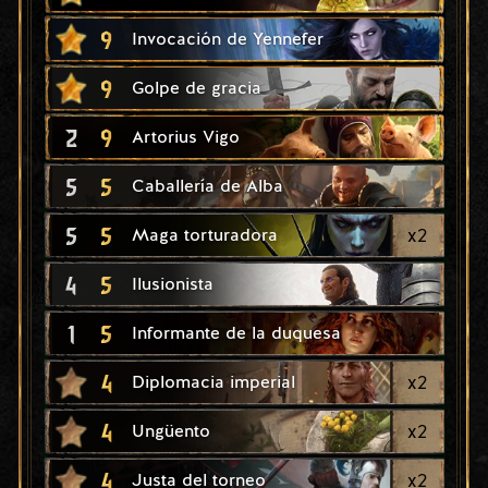
9
Invocación de Yennefer
9
Golpe de gracia
2
9
Artorius Vigo
5
5
Caballería de Alba
5
5
x
2
Maga torturadora
4
5
Ilusionista
1
5
Informante de la duquesa
4
x
2
Diplomacia imperial
4
x
2
Ungüento
4
x
2
Justa del torneo