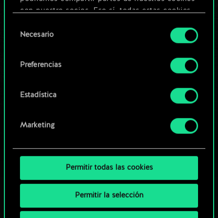
Editar baraja
con nuestro socios. Eso sí, todas estas cookies
opcionales requieren tu autorización.
Selección
O
Necesario
de
Encontrarás todos los detalles sobre nuestro uso
consentimiento
de las cookies y podrás modificar tus
Explorar las barajas de la
Preferencias
preferencias al respecto en el menú «Ajustes» de
comunidad
más abajo.
Estadística
Marketing
Permitir todas las cookies
Permitir la selección