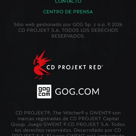
CONTACTO
CENTRO DE PRENSA
Sitio web gestionado por GOG Sp. z o.o. © 2026
CD PROJEKT S.A. TODOS LOS DERECHOS
RESERVADOS.
CD PROJEKT®, The Witcher® y GWENT® son
marcas registradas de CD PROJEKT Capital
Group. Juego GWENT © CD PROJEKT S.A. Todos
los derechos reservados. Desarrollado por CD