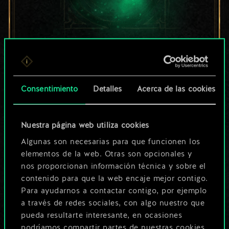
Por ahora, solo es
un conjunto de
Consentimiento
Detalles
Acerca de las cookies
cartas compartido.
¡Pero puede llegar a
Nuestra página web utiliza cookies
Algunas son necesarias para que funcionen los
ser mucho más!
elementos de la web. Otras son opcionales y
nos proporcionan información técnica y sobre el
contenido para que la web encaje mejor contigo.
Poner nombre a esta baraja y crear
Para ayudarnos a contactar contigo, por ejemplo
una guía
a través de redes sociales, con algo nuestro que
pueda resultarte interesante, en ocasiones
podríamos compartir partes de nuestras cookies