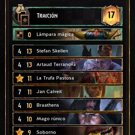
17
Traición
0
Lámpara mágica
4
13
Stefan Skellen
4
13
Artaud Terranova
11
La Trufa Pastosa
7
11
Jan Calveit
4
10
Braathens
4
10
Mago rúnico
9
Soborno