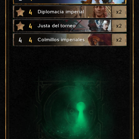
4
x
2
Diplomacia imperial
4
x
2
Justa del torneo
4
4
x
2
Colmillos imperiales