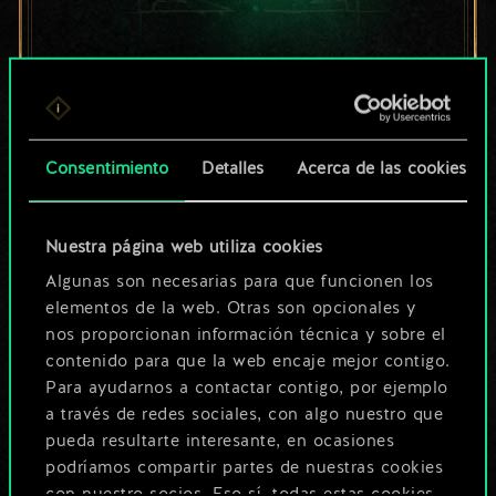
Por ahora, solo es
un conjunto de
cartas compartido.
Consentimiento
Detalles
Acerca de las cookies
¡Pero puede llegar a
Nuestra página web utiliza cookies
ser mucho más!
Algunas son necesarias para que funcionen los
elementos de la web. Otras son opcionales y
nos proporcionan información técnica y sobre el
Poner nombre a esta baraja y crear
contenido para que la web encaje mejor contigo.
una guía
Para ayudarnos a contactar contigo, por ejemplo
a través de redes sociales, con algo nuestro que
pueda resultarte interesante, en ocasiones
Editar baraja
podríamos compartir partes de nuestras cookies
con nuestro socios. Eso sí, todas estas cookies