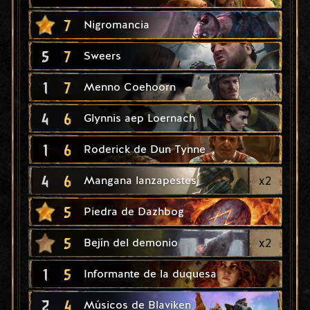
7
Nigromancia
5
7
Sweers
1
7
Menno Coehoorn
4
6
Glynnis aep Loernach
1
6
Roderick de Dun Tynne
4
6
x
2
Mangana lanzapestes
5
Piedra de Dazhbog
5
x
2
Bejín del demonio
1
5
Informante de la duquesa
2
4
Músicos de Blaviken