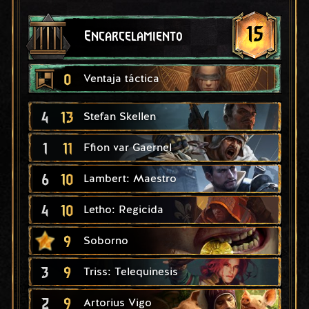
15
Encarcelamiento
0
Ventaja táctica
4
13
Stefan Skellen
1
11
Ffion var Gaernel
6
10
Lambert: Maestro
4
10
Letho: Regicida
9
Soborno
3
9
Triss: Telequinesis
2
9
Artorius Vigo