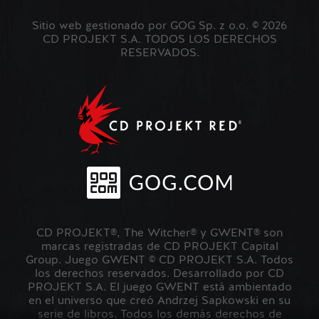
Sitio web gestionado por GOG Sp. z o.o. © 2026
CD PROJEKT S.A. TODOS LOS DERECHOS
RESERVADOS.
CD PROJEKT®, The Witcher® y GWENT® son
marcas registradas de CD PROJEKT Capital
Group. Juego GWENT © CD PROJEKT S.A. Todos
los derechos reservados. Desarrollado por CD
PROJEKT S.A. El juego GWENT está ambientado
en el universo que creó Andrzej Sapkowski en su
serie de libros. Todos los demás derechos de