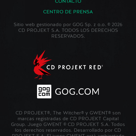
CONTACTO
CENTRO DE PRENSA
Sitio web gestionado por GOG Sp. z o.o. © 2026
CD PROJEKT S.A. TODOS LOS DERECHOS
RESERVADOS.
CD PROJEKT®, The Witcher® y GWENT® son
marcas registradas de CD PROJEKT Capital
Group. Juego GWENT © CD PROJEKT S.A. Todos
los derechos reservados. Desarrollado por CD