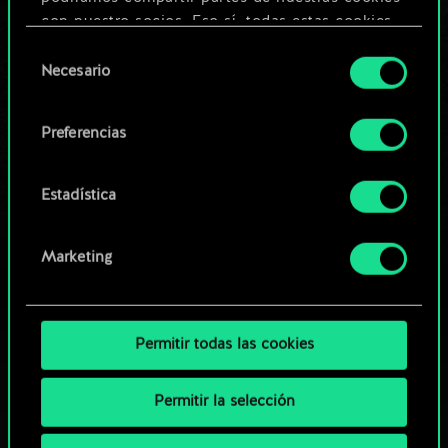
Editar baraja
con nuestro socios. Eso sí, todas estas cookies
opcionales requieren tu autorización.
Selección
O
Necesario
de
Encontrarás todos los detalles sobre nuestro uso
consentimiento
de las cookies y podrás modificar tus
Explorar las barajas de la
Preferencias
preferencias al respecto en el menú «Ajustes» de
comunidad
más abajo.
Estadística
Marketing
Permitir todas las cookies
Permitir la selección