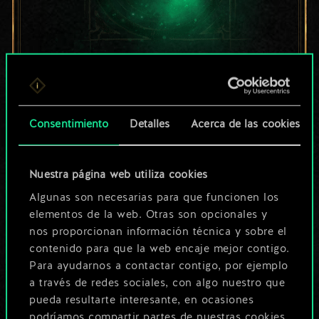
Por ahora, solo es
un conjunto de
Consentimiento
Detalles
Acerca de las cookies
cartas compartido.
¡Pero puede llegar a
Nuestra página web utiliza cookies
Algunas son necesarias para que funcionen los
ser mucho más!
elementos de la web. Otras son opcionales y
nos proporcionan información técnica y sobre el
contenido para que la web encaje mejor contigo.
Poner nombre a esta baraja y crear
Para ayudarnos a contactar contigo, por ejemplo
una guía
a través de redes sociales, con algo nuestro que
pueda resultarte interesante, en ocasiones
podríamos compartir partes de nuestras cookies