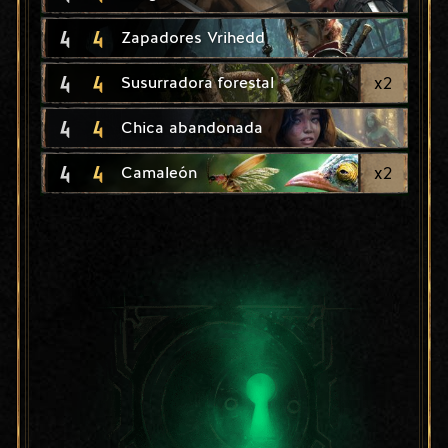
4
4
Zapadores Vrihedd
4
4
x
2
Susurradora forestal
4
4
Chica abandonada
4
4
x
2
Camaleón