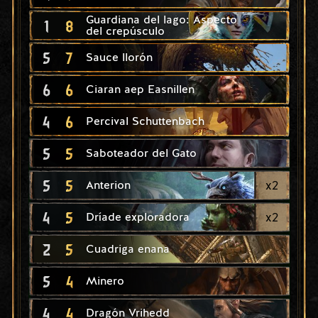
Guardiana del lago: Aspecto
1
8
del crepúsculo
5
7
Sauce llorón
6
6
Ciaran aep Easnillen
4
6
Percival Schuttenbach
5
5
Saboteador del Gato
5
5
x
2
Anterion
4
5
x
2
Dríade exploradora
2
5
Cuadriga enana
5
4
Minero
4
4
Dragón Vrihedd