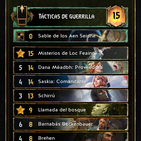
15
Tácticas de guerrilla
0
Sable de los Aen Seidhe
15
Misterios de Loc Feainn
5
14
Dana Méadbh: Proveedora
4
14
Saskia: Comandante
3
13
Schirrú
9
Llamada del bosque
6
8
Barnabás Beckenbauer
4
8
Brehen