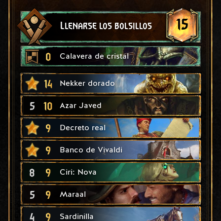
15
Llenarse los bolsillos
0
Calavera de cristal
14
Nekker dorado
5
10
Azar Javed
9
Decreto real
9
Banco de Vivaldi
8
9
Ciri: Nova
5
9
Maraal
4
9
Sardinilla