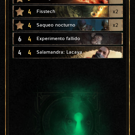
4
x
2
Fisstech
4
x
2
Saqueo nocturno
6
4
Experimento fallido
4
4
Salamandra: Lacaya