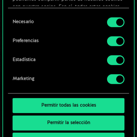
Editar baraja
con nuestro socios. Eso sí, todas estas cookies
opcionales requieren tu autorización.
Selección
O
Necesario
de
Encontrarás todos los detalles sobre nuestro uso
consentimiento
de las cookies y podrás modificar tus
Explorar las barajas de la
Preferencias
preferencias al respecto en el menú «Ajustes» de
comunidad
más abajo.
Estadística
Marketing
Permitir todas las cookies
Permitir la selección