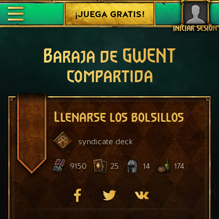
¡JUEGA GRATIS!
INICIAR SESIÓN
Baraja de GWENT
compartida
Llenarse los bolsillos
syndicate
deck
9150
25
14
174