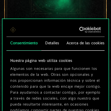
Por ahora, solo es
un conjunto de
Consentimiento
Detalles
Acerca de las cookies
cartas compartido.
¡Pero puede llegar a
Nuestra página web utiliza cookies
Algunas son necesarias para que funcionen los
ser mucho más!
elementos de la web. Otras son opcionales y
nos proporcionan información técnica y sobre el
contenido para que la web encaje mejor contigo.
Poner nombre a esta baraja y crear
Para ayudarnos a contactar contigo, por ejemplo
una guía
a través de redes sociales, con algo nuestro que
pueda resultarte interesante, en ocasiones
podríamos compartir partes de nuestras cookies