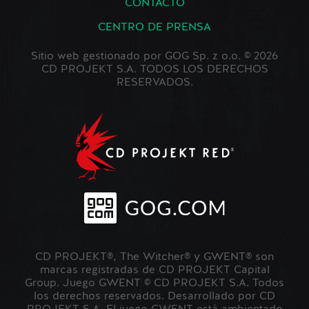
CONTACTO
CENTRO DE PRENSA
Sitio web gestionado por GOG Sp. z o.o. © 2026
CD PROJEKT S.A. TODOS LOS DERECHOS
RESERVADOS.
CD PROJEKT®, The Witcher® y GWENT® son
marcas registradas de CD PROJEKT Capital
Group. Juego GWENT © CD PROJEKT S.A. Todos
los derechos reservados. Desarrollado por CD