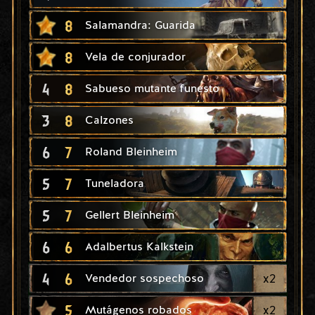
8
Salamandra: Guarida
8
Vela de conjurador
4
8
Sabueso mutante funesto
3
8
Calzones
6
7
Roland Bleinheim
5
7
Tuneladora
5
7
Gellert Bleinheim
6
6
Adalbertus Kalkstein
4
6
x
2
Vendedor sospechoso
5
x
2
Mutágenos robados