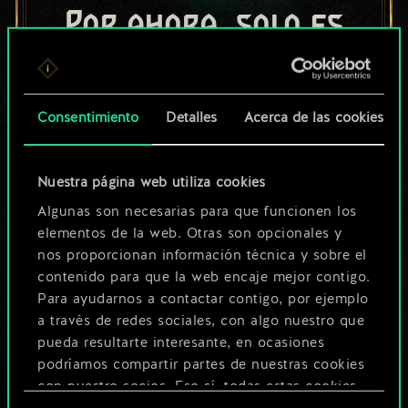
Por ahora, solo es
un conjunto de
cartas compartido.
Consentimiento
Detalles
Acerca de las cookies
¡Pero puede llegar a
ser mucho más!
Nuestra página web utiliza cookies
Algunas son necesarias para que funcionen los
elementos de la web. Otras son opcionales y
Poner nombre a esta baraja y crear
nos proporcionan información técnica y sobre el
una guía
contenido para que la web encaje mejor contigo.
Para ayudarnos a contactar contigo, por ejemplo
a través de redes sociales, con algo nuestro que
Editar baraja
pueda resultarte interesante, en ocasiones
podríamos compartir partes de nuestras cookies
O
con nuestro socios. Eso sí, todas estas cookies