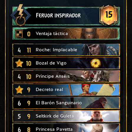
15
Fervor inspirador
0
Ventaja táctica
4
11
Roche: Implacable
10
Bozal de Vigo
4
10
Príncipe Anséis
9
Decreto real
6
9
El Barón Sanguinario
5
9
Seltkirk de Guleta
6
8
Princesa Pavetta