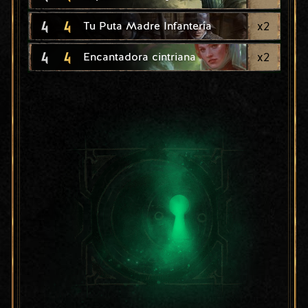
4
4
x
2
Tu Puta Madre Infantería
4
4
x
2
Encantadora cintriana