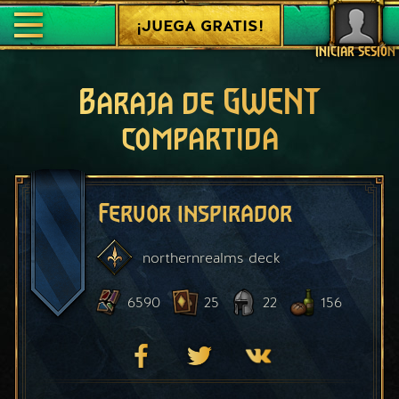
¡JUEGA GRATIS!
INICIAR SESIÓN
Baraja de GWENT
compartida
Fervor inspirador
northernrealms
deck
6590
25
22
156