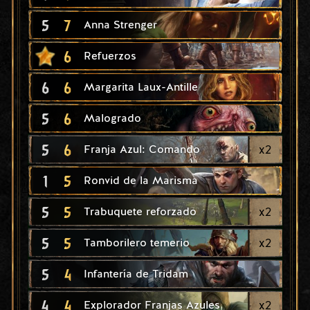
5
7
Anna Strenger
6
Refuerzos
6
6
Margarita Laux-Antille
5
6
Malogrado
5
6
x
2
Franja Azul: Comando
1
5
Ronvid de la Marisma
5
5
x
2
Trabuquete reforzado
5
5
x
2
Tamborilero temerio
5
4
Infantería de Tridam
4
4
x
2
Explorador Franjas Azules