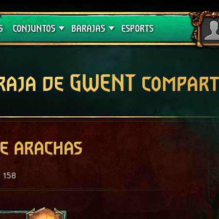
Crimson Curse
Guías de barajas
S
CONJUNTOS
BARAJAS
ESPORTS
raja de GWENT compart
e arachas
158