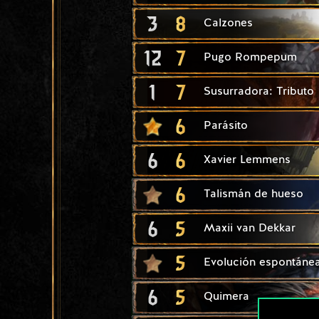
3
8
Calzones
12
7
Pugo Rompepum
1
7
Susurradora: Tributo
6
Parásito
6
6
Xavier Lemmens
6
Talismán de hueso
6
5
Maxii van Dekkar
5
Evolución espontáne
6
5
Quimera