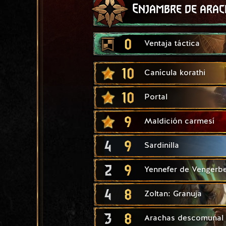
Enjambre de arac
0
Ventaja táctica
10
Canícula korathi
10
Portal
9
Maldición carmesí
4
9
Sardinilla
2
9
Yennefer de Vengerb
4
8
Zoltan: Granuja
3
8
Arachas descomunal