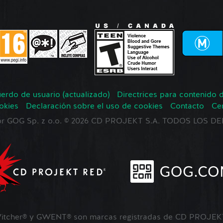
erdo de usuario (actualizado)
Directrices para contenido 
okies
Declaración sobre el uso de cookies
Contacto
Ce
 por GOG Sp. z o.o. © 2026 CD PROJEKT S.A. TODOS LOS
tcher® y GWENT® son marcas registradas de CD PROJEKT 