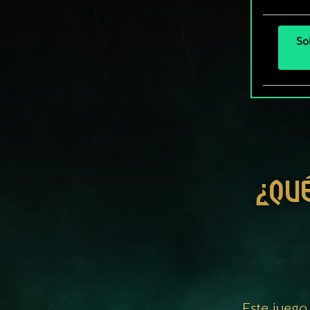
So
¿QU
Este juego