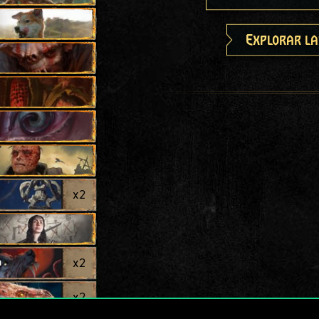
Explorar la
x
2
a
x
2
x
2