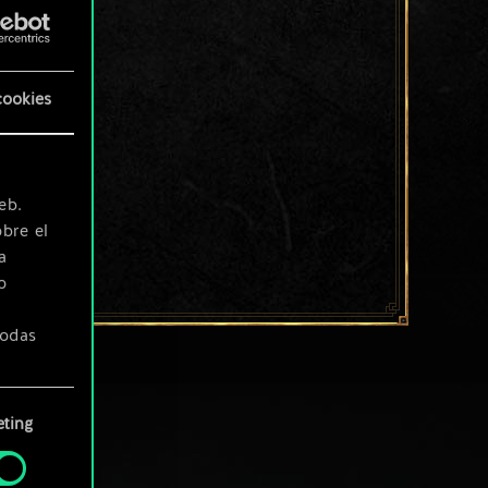
cookies
eb.
bre el
a
o
todas
ting
» de