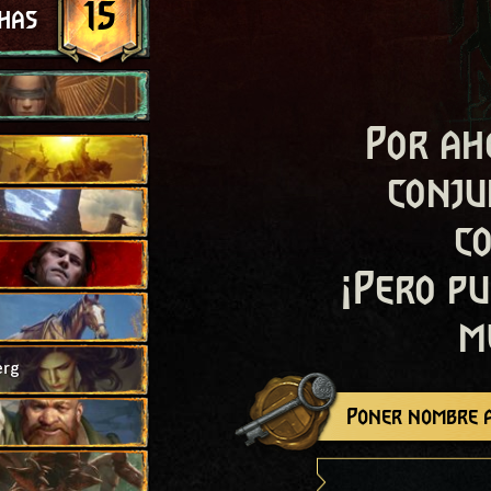
15
has
Por ah
conju
c
¡Pero pu
m
erg
Poner nombre a