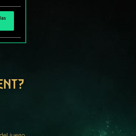
las
ENT?
 del juego