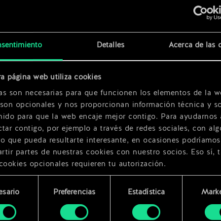
x
2
sentimiento
Detalles
Acerca de las 
a página web utiliza cookies
e
x
2
as son necesarias para que funcionen los elementos de la w
 son opcionales y nos proporcionan información técnica y so
nido para que la web encaje mejor contigo. Para ayudarnos 
tar contigo, por ejemplo a través de redes sociales, con alg
ro que pueda resultarte interesante, en ocasiones podríamos
tir partes de nuestras cookies con nuestro socios. Eso sí, 
cookies opcionales requieren tu autorización.
rarás todos los detalles sobre nuestro uso de las cookies y
esario
Preferencias
Estadística
Marke
 modificar tus preferencias al respecto en el menú «Ajustes
miento
bajo.