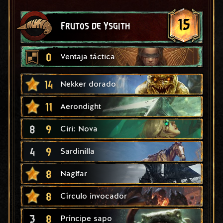
15
Frutos de Ysgith
0
Ventaja táctica
14
Nekker dorado
11
Aerondight
8
9
Ciri: Nova
4
9
Sardinilla
8
Naglfar
8
Círculo invocador
3
8
Príncipe sapo