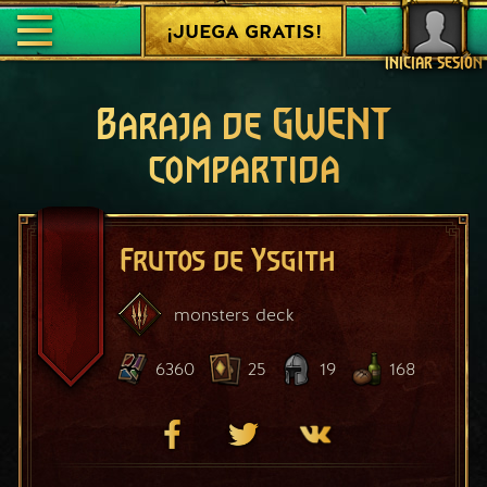
¡JUEGA GRATIS!
INICIAR SESIÓN
Baraja de GWENT
compartida
Frutos de Ysgith
monsters
deck
6360
25
19
168