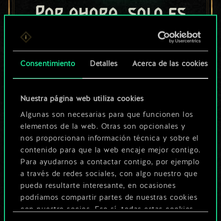
Por ahora, solo es
un conjunto de
cartas compartido.
Consentimiento
Detalles
Acerca de las cookies
¡Pero puede llegar a
ser mucho más!
Nuestra página web utiliza cookies
Algunas son necesarias para que funcionen los
elementos de la web. Otras son opcionales y
Poner nombre a esta baraja y crear
nos proporcionan información técnica y sobre el
una guía
contenido para que la web encaje mejor contigo.
Para ayudarnos a contactar contigo, por ejemplo
a través de redes sociales, con algo nuestro que
Editar baraja
pueda resultarte interesante, en ocasiones
podríamos compartir partes de nuestras cookies
O
con nuestro socios. Eso sí, todas estas cookies