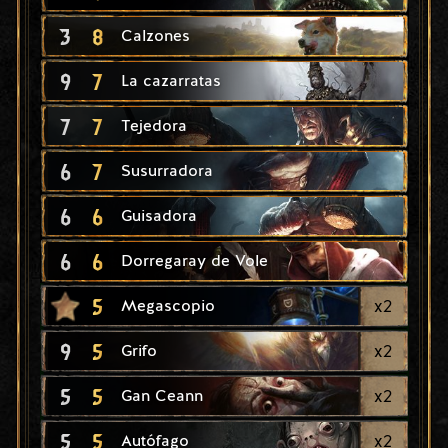
3
8
Calzones
9
7
La cazarratas
7
7
Tejedora
6
7
Susurradora
6
6
Guisadora
6
6
Dorregaray de Vole
5
x
2
Megascopio
9
5
x
2
Grifo
5
5
x
2
Gan Ceann
5
5
x
2
Autófago