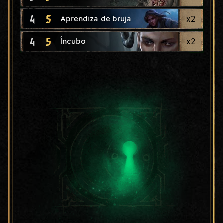
4
5
x
2
Aprendiza de bruja
4
5
x
2
Íncubo