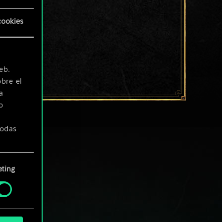
cookies
eb.
bre el
a
o
todas
ting
» de