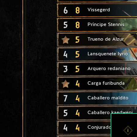
6
8
Vissegerd
5
8
Príncipe Stennis
5
Trueno de Alzur
4
5
Lansquenete lyrio
3
5
Arquero redaniano
4
Carga furibunda
7
4
Caballero maldito
5
4
Caballero kaedweni
4
4
Conjurador