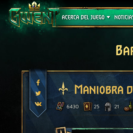
Soporte técnico
ACERCA DEL JUEGO
NOTICIA
Ba
Maniobra d
6430
25
21