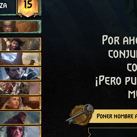
15
za
Por ah
conju
c
¡Pero pu
m
Poner nombre a