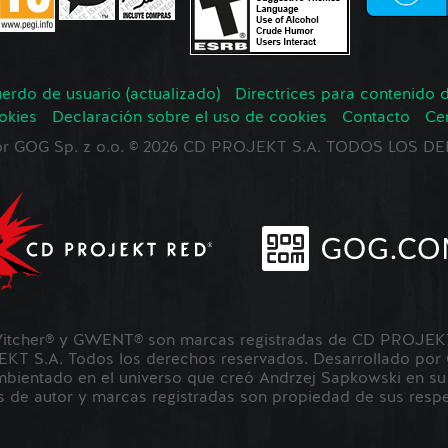
erdo de usuario (actualizado)
Directrices para contenido 
okies
Declaración sobre el uso de cookies
Contacto
Ce
 por GOG Sp. z o.o. © 2026 CD PROJEKT S.A. TODOS LOS
tcher® y GWENT® son marcas registradas de CD PROJEKT 
 S.A. Todos los derechos reservados. Desarrollado por
ientado en el universo que creó Andrzej Sapkowski en su s
 de autor y marcas registradas son propiedad de sus respec