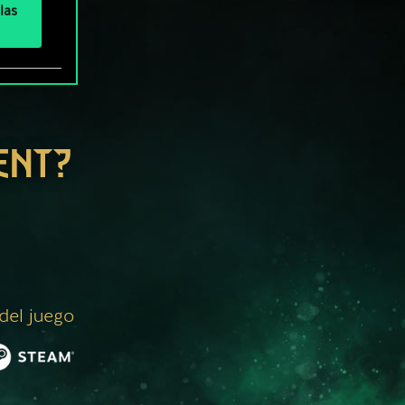
las
ENT?
 del juego