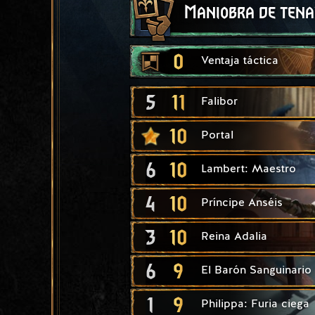
Maniobra de tena
0
Ventaja táctica
5
11
Falibor
10
Portal
6
10
Lambert: Maestro
4
10
Príncipe Anséis
3
10
Reina Adalia
6
9
El Barón Sanguinario
1
9
Philippa: Furia ciega