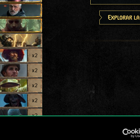
Explorar la
x
2
x
2
x
2
x
2
x
2