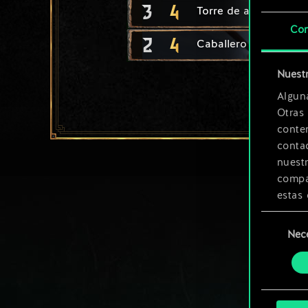
3
4
Torre de asedio
Con
2
4
Caballero redaniano
Nuestr
Algun
Otras
conte
contac
nuest
compar
estas 
Selección
Encont
Nec
de
podrás
consenti
más a