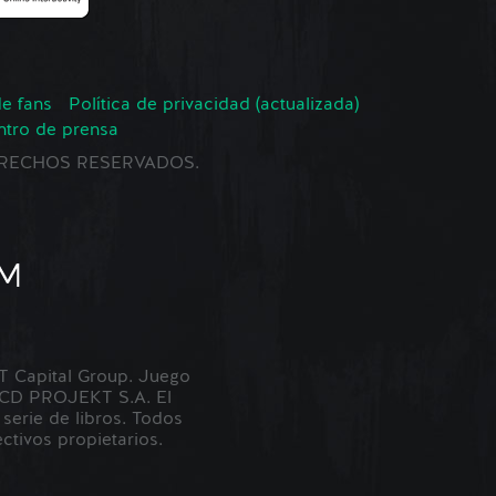
de fans
Política de privacidad (actualizada)
ntro de prensa
 DERECHOS RESERVADOS.
Capital Group. Juego
 CD PROJEKT S.A. El
erie de libros. Todos
tivos propietarios.