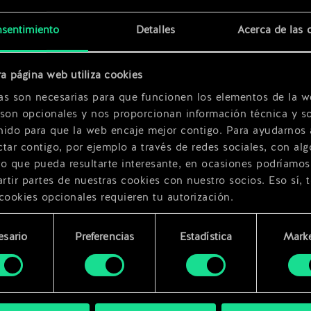
x
2
sentimiento
Detalles
Acerca de las 
x
2
a página web utiliza cookies
as son necesarias para que funcionen los elementos de la w
 son opcionales y nos proporcionan información técnica y so
nido para que la web encaje mejor contigo. Para ayudarnos 
tar contigo, por ejemplo a través de redes sociales, con alg
ro que pueda resultarte interesante, en ocasiones podríamos
tir partes de nuestras cookies con nuestro socios. Eso sí, 
cookies opcionales requieren tu autorización.
rarás todos los detalles sobre nuestro uso de las cookies y
esario
Preferencias
Estadística
Marke
 modificar tus preferencias al respecto en el menú «Ajustes
miento
bajo.