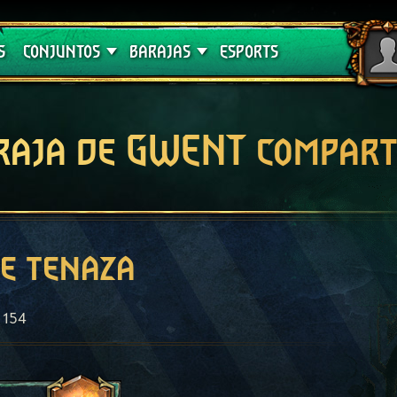
Crimson Curse
Guías de barajas
S
CONJUNTOS
BARAJAS
ESPORTS
raja de GWENT compart
e tenaza
154