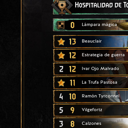
Hospitalidad de T
0
Lámpara mágica
13
Beauclair
12
Estrategia de guerra
2
12
Ivar Ojo Malvado
11
La Trufa Pastosa
4
10
Ramón Tyrconnel
5
9
Vilgefortz
3
8
Calzones