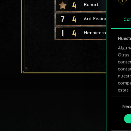
4
Buhurt
7
4
Ard Feainn: Tortuga
Con
1
4
Hechicero asesino
Nuestr
Algun
Otras
conte
contac
nuest
compar
estas 
Selección
Encont
Nec
de
podrás
consenti
más a