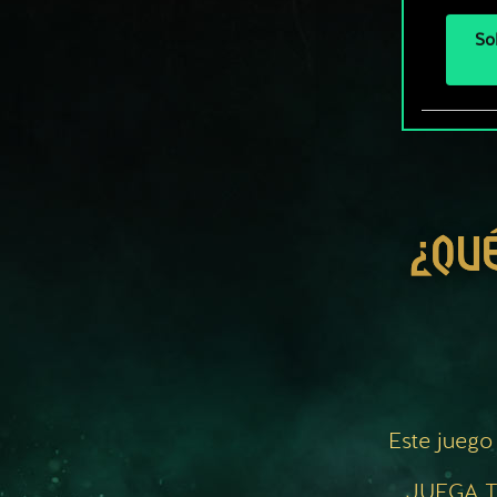
So
¿QU
Este juego
JUEGA T