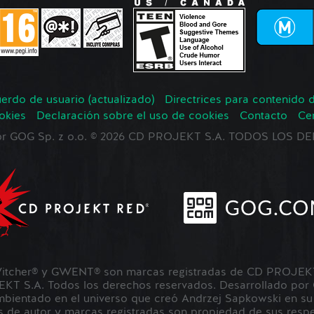
erdo de usuario (actualizado)
Directrices para contenido 
okies
Declaración sobre el uso de cookies
Contacto
Ce
 por GOG Sp. z o.o. © 2026 CD PROJEKT S.A. TODOS LOS
tcher® y GWENT® son marcas registradas de CD PROJEKT 
 S.A. Todos los derechos reservados. Desarrollado por
ientado en el universo que creó Andrzej Sapkowski en su s
 de autor y marcas registradas son propiedad de sus respec