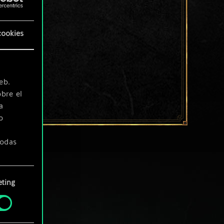
cookies
eb.
bre el
a
o
todas
ting
» de