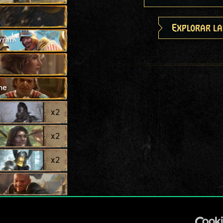
Explorar la
yran
ne
x
2
x
2
x
2
x
2