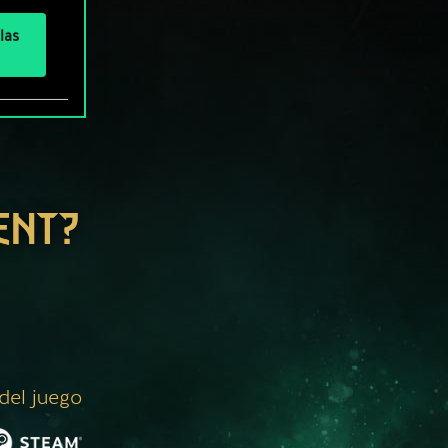
las
ENT?
 del juego