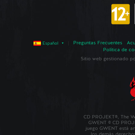
Preguntas Frecuentes
Acu
Español
Política de co
Sitio web gestionado
CD PROJEKT®, The Wi
GWENT © CD PROJEKT
juego GWENT está amb
los demás derechos