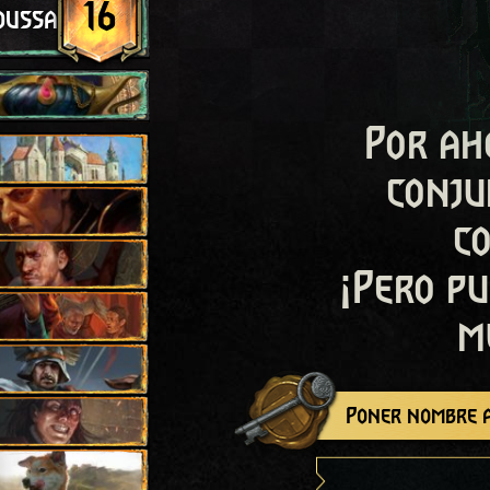
16
oussaint
Por ah
conju
c
¡Pero pu
m
Poner nombre a