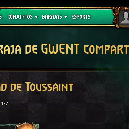
Crimson Curse
Guías de barajas
S
CONJUNTOS
BARAJAS
ESPORTS
raja de GWENT compart
ad de Toussaint
172