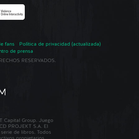
de fans
Política de privacidad (actualizada)
ntro de prensa
 DERECHOS RESERVADOS.
Capital Group. Juego
 CD PROJEKT S.A. El
erie de libros. Todos
tivos propietarios.