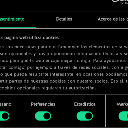
x
2
sentimiento
Detalles
Acerca de las 
x
2
a página web utiliza cookies
as son necesarias para que funcionen los elementos de la w
 son opcionales y nos proporcionan información técnica y so
nido para que la web encaje mejor contigo. Para ayudarnos 
tar contigo, por ejemplo a través de redes sociales, con alg
ro que pueda resultarte interesante, en ocasiones podríamos
tir partes de nuestras cookies con nuestro socios. Eso sí, 
cookies opcionales requieren tu autorización.
rarás todos los detalles sobre nuestro uso de las cookies y
esario
Preferencias
Estadística
Marke
 modificar tus preferencias al respecto en el menú «Ajustes
miento
bajo.