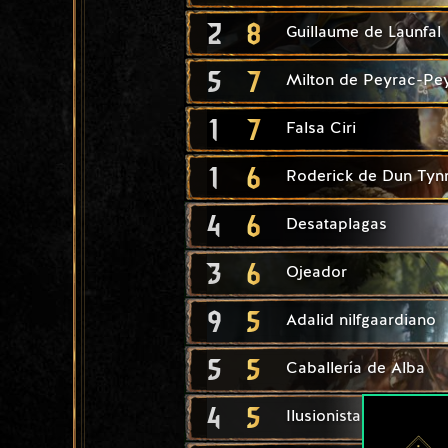
2
8
Guillaume de Launfal
5
7
Milton de Peyrac-Pe
1
7
Falsa Ciri
1
6
Roderick de Dun Tyn
4
6
Desataplagas
3
6
Ojeador
9
5
Adalid nilfgaardiano
5
5
Caballería de Alba
4
5
Ilusionista