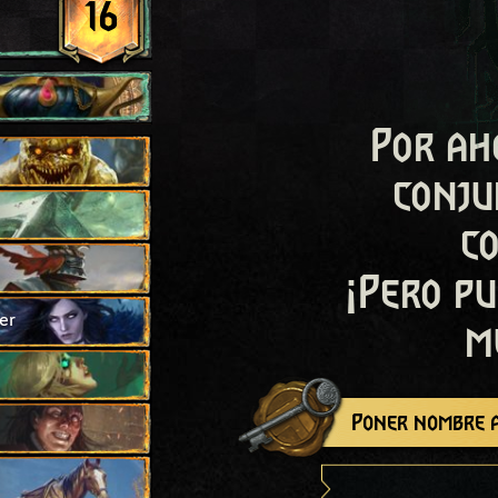
16
Por ah
conju
c
¡Pero pu
er
m
Poner nombre a