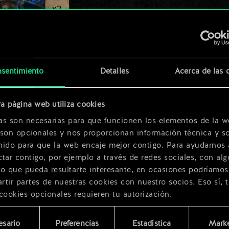
x
2
x
2
sentimiento
Detalles
Acerca de las 
a página web utiliza cookies
as son necesarias para que funcionen los elementos de la w
x
2
 son opcionales y nos proporcionan información técnica y so
nido para que la web encaje mejor contigo. Para ayudarnos 
tar contigo, por ejemplo a través de redes sociales, con alg
ro que pueda resultarte interesante, en ocasiones podríamos
tir partes de nuestras cookies con nuestro socios. Eso sí, 
cookies opcionales requieren tu autorización.
rarás todos los detalles sobre nuestro uso de las cookies y
esario
Preferencias
Estadística
Marke