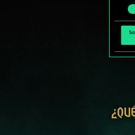
podrás
consenti
más a
So
¿QU