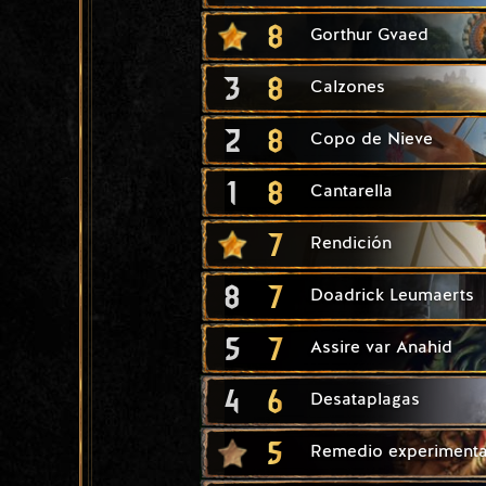
8
Gorthur Gvaed
3
8
Calzones
2
8
Copo de Nieve
1
8
Cantarella
7
Rendición
8
7
Doadrick Leumaerts
5
7
Assire var Anahid
4
6
Desataplagas
5
Remedio experimenta