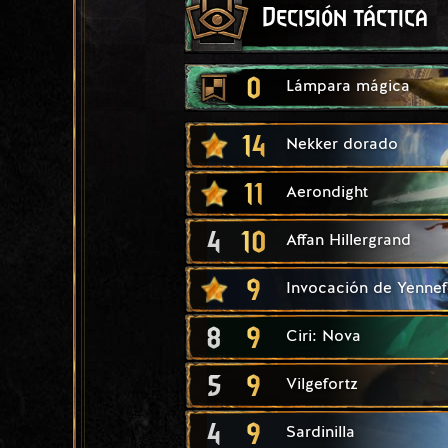
Decisión táctica
0
Lámpara mágica
14
Nekker dorado
11
Aerondight
4
10
Affan Hillergrand
9
Invocación de Yennef
8
9
Ciri: Nova
5
9
Vilgefortz
4
9
Sardinilla