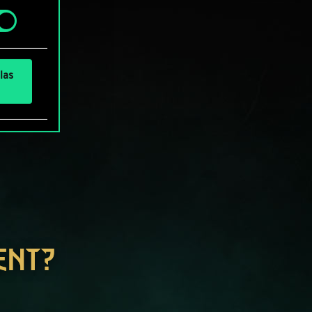
» de
las
ENT?