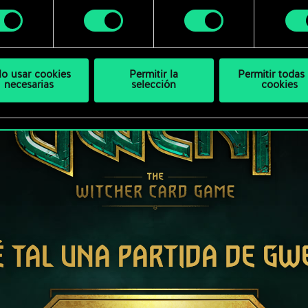
 modificar tus preferencias al respecto en el menú «Ajustes
miento
bajo.
lo usar cookies
Permitir la
Permitir todas 
necesarias
selección
cookies
É TAL UNA PARTIDA DE GW