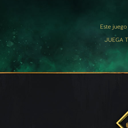
Este juego
JUEGA T