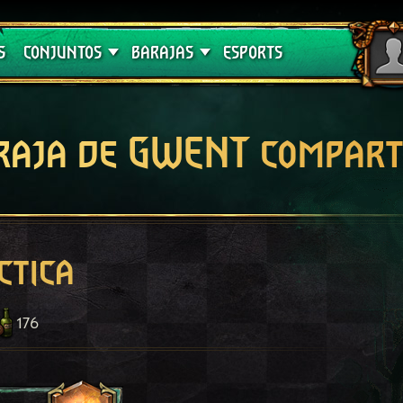
Crimson Curse
Guías de barajas
S
CONJUNTOS
BARAJAS
ESPORTS
raja de GWENT compart
ctica
176