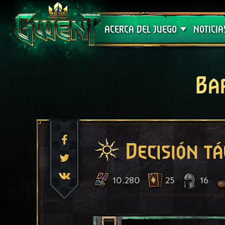
Soporte técnico
ACERCA DEL JUEGO
NOTICIA
Ba
Decisión tá
10.280
25
16