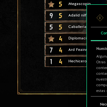
5
Megascopio
9
5
Adalid nilfgaardiano
5
5
Caballería de Alba
Con
4
Diplomacia imperial
7
4
Nuestr
Ard Feainn: Tortuga
Algun
1
4
Hechicero asesino
Otras
conte
contac
nuest
compar
estas 
Selección
Encont
Nec
de