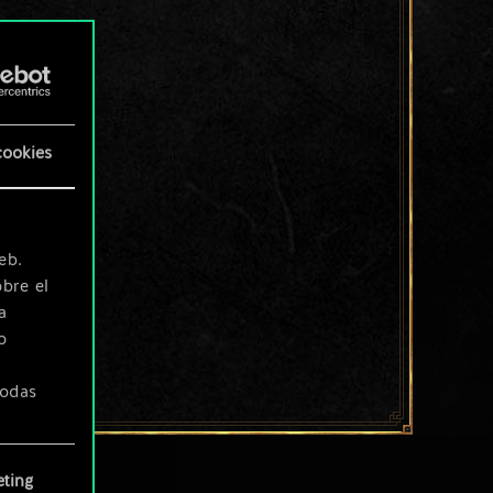
cookies
eb.
bre el
a
o
todas
ting