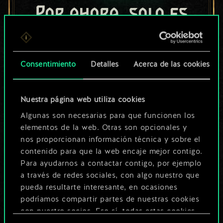
Por ahora, solo es
un conjunto de
cartas compartido.
Consentimiento
Detalles
Acerca de las cookies
¡Pero puede llegar a
ser mucho más!
Nuestra página web utiliza cookies
Algunas son necesarias para que funcionen los
elementos de la web. Otras son opcionales y
Poner nombre a esta baraja y crear
nos proporcionan información técnica y sobre el
una guía
contenido para que la web encaje mejor contigo.
Para ayudarnos a contactar contigo, por ejemplo
a través de redes sociales, con algo nuestro que
Editar baraja
pueda resultarte interesante, en ocasiones
podríamos compartir partes de nuestras cookies
O
con nuestro socios. Eso sí, todas estas cookies