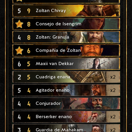
5
9
Zoltan Chivay
8
Consejo de Isengrim
4
8
Zoltan: Granuja
6
Compañía de Zoltan
6
5
Maxii van Dekkar
2
5
x
2
Cuadriga enana
5
4
x
2
Agitador enano
4
4
Conjurador
4
4
x
2
Berserker enano
3
4
x
2
Guardia de Mahakam