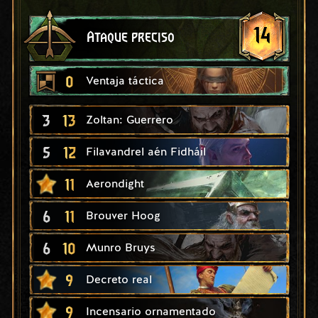
14
Ataque preciso
0
Ventaja táctica
3
13
Zoltan: Guerrero
5
12
Filavandrel aén Fidháil
11
Aerondight
6
11
Brouver Hoog
6
10
Munro Bruys
9
Decreto real
9
Incensario ornamentado