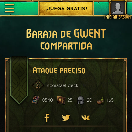
¡JUEGA GRATIS!
INICIAR SESIÓN
Baraja de GWENT
compartida
Ataque preciso
scoiatael
deck
8540
25
20
165