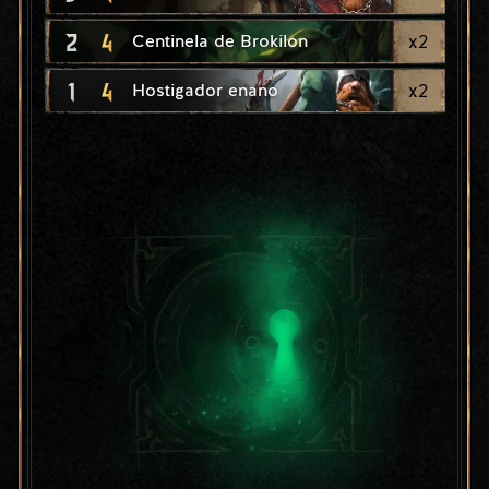
2
4
x
2
Centinela de Brokilon
1
4
x
2
Hostigador enano