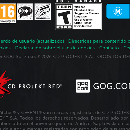
erdo de usuario (actualizado)
Directrices para contenido 
okies
Declaración sobre el uso de cookies
Contacto
Ce
 por GOG Sp. z o.o. © 2026 CD PROJEKT S.A. TODOS LOS
tcher® y GWENT® son marcas registradas de CD PROJEKT 
 S.A. Todos los derechos reservados. Desarrollado por
ientado en el universo que creó Andrzej Sapkowski en su s
 de autor y marcas registradas son propiedad de sus respec