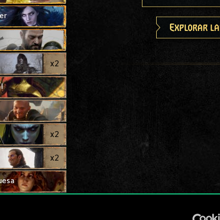
er
Explorar la
x
2
l
x
2
x
2
uesa
x
2