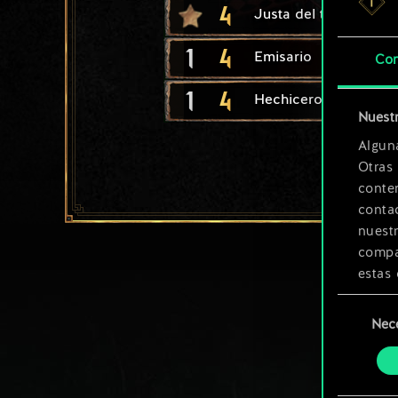
4
Justa del torneo
1
4
Emisario
Con
1
4
Hechicero asesino
Nuestr
Algun
Otras
conte
contac
nuest
compar
estas 
Selección
Encont
Nec
de
podrás
consenti
más a