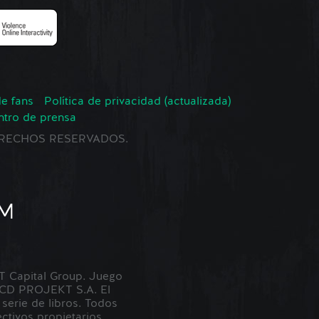
de fans
Política de privacidad (actualizada)
ntro de prensa
 DERECHOS RESERVADOS.
Capital Group. Juego
 CD PROJEKT S.A. El
erie de libros. Todos
tivos propietarios.