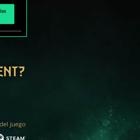
las
ENT?
 del juego