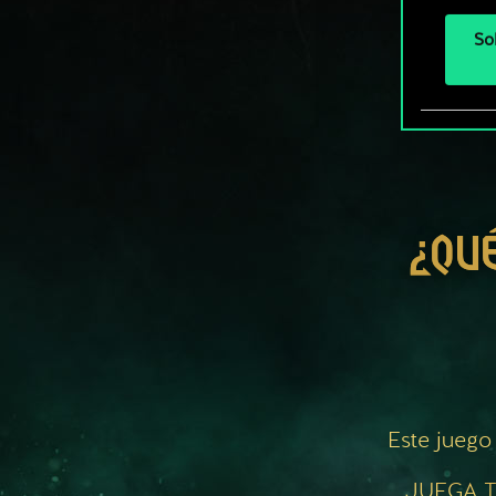
So
¿QU
Este juego
JUEGA T