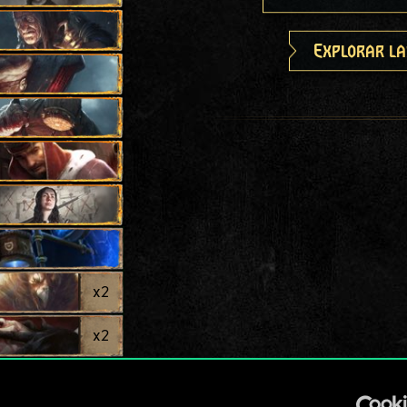
Explorar la
x
2
x
2
x
2