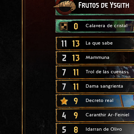
Frutos de Ysgith
0
Calavera de cristal
11
13
La que sabe
2
13
Mammuna
7
11
Trol de las cuevas
7
11
Dama sangrienta
9
Decreto real
4
9
Caranthir Ar-Feiniel
5
8
Idarran de Olivo