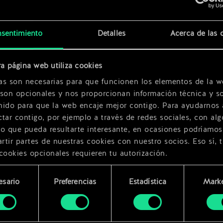
x
2
x
2
sentimiento
Detalles
Acerca de las 
x
2
a página web utiliza cookies
as son necesarias para que funcionen los elementos de la w
 son opcionales y nos proporcionan información técnica y so
nido para que la web encaje mejor contigo. Para ayudarnos 
tar contigo, por ejemplo a través de redes sociales, con alg
ro que pueda resultarte interesante, en ocasiones podríamos
tir partes de nuestras cookies con nuestro socios. Eso sí, 
cookies opcionales requieren tu autorización.
rarás todos los detalles sobre nuestro uso de las cookies y
esario
Preferencias
Estadística
Marke
 modificar tus preferencias al respecto en el menú «Ajustes
miento
bajo.