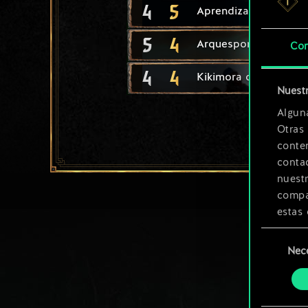
4
5
Aprendiza de bruja
5
4
Arquespor
Con
4
4
Kikimora obrera
Nuestr
Algun
Otras
conte
contac
nuest
compar
estas 
Selección
Encont
Nec
de
podrás
consenti
más a