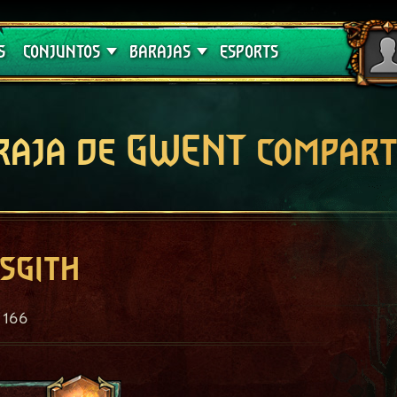
Crimson Curse
Guías de barajas
S
CONJUNTOS
BARAJAS
ESPORTS
raja de GWENT compart
sgith
166