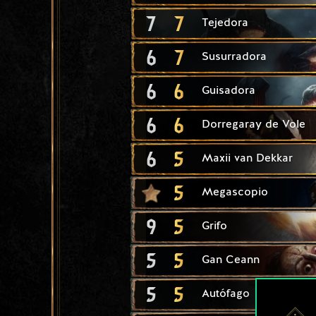
7
7
Tejedora
6
7
Susurradora
6
6
Guisadora
6
6
Dorregaray de Vole
6
5
Maxii van Dekkar
5
Megascopio
9
5
Grifo
5
5
Gan Ceann
5
5
Autófago