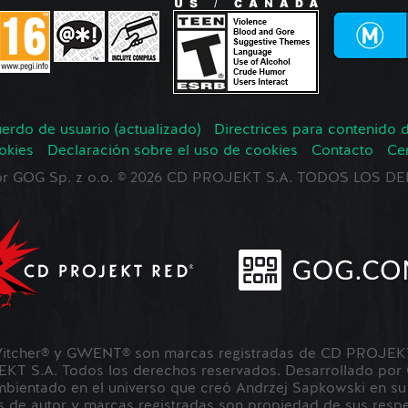
erdo de usuario (actualizado)
Directrices para contenido 
okies
Declaración sobre el uso de cookies
Contacto
Ce
 por GOG Sp. z o.o. © 2026 CD PROJEKT S.A. TODOS LOS
tcher® y GWENT® son marcas registradas de CD PROJEKT 
 S.A. Todos los derechos reservados. Desarrollado por
ientado en el universo que creó Andrzej Sapkowski en su s
 de autor y marcas registradas son propiedad de sus respec