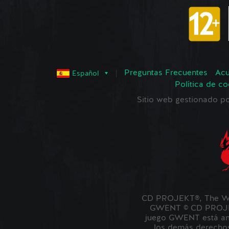
Preguntas Frecuentes
Acu
Español
Política de co
Sitio web gestionado
CD PROJEKT®, The Wi
GWENT © CD PROJEKT
juego GWENT está amb
los demás derechos