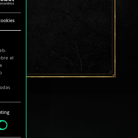
cookies
eb.
bre el
a
o
todas
ting
» de