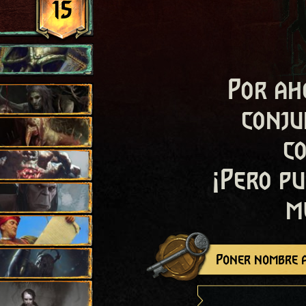
15
Por ah
conju
c
¡Pero pu
m
Poner nombre a