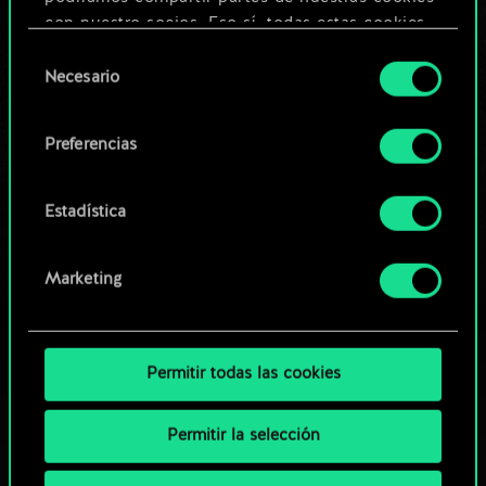
Editar baraja
con nuestro socios. Eso sí, todas estas cookies
opcionales requieren tu autorización.
Selección
O
Necesario
de
Encontrarás todos los detalles sobre nuestro uso
consentimiento
de las cookies y podrás modificar tus
Explorar las barajas de la
Preferencias
preferencias al respecto en el menú «Ajustes» de
comunidad
más abajo.
Estadística
Marketing
Permitir todas las cookies
Permitir la selección