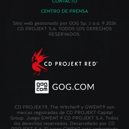
CONTACTO
CENTRO DE PRENSA
Sitio web gestionado por GOG Sp. z o.o. © 2026
CD PROJEKT S.A. TODOS LOS DERECHOS
RESERVADOS.
CD PROJEKT®, The Witcher® y GWENT® son
marcas registradas de CD PROJEKT Capital
Group. Juego GWENT © CD PROJEKT S.A. Todos
los derechos reservados. Desarrollado por CD