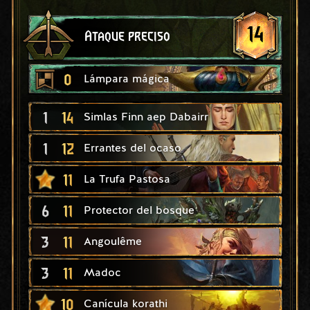
14
Ataque preciso
0
Lámpara mágica
1
14
Simlas Finn aep Dabairr
1
12
Errantes del ocaso
11
La Trufa Pastosa
6
11
Protector del bosque
3
11
Angoulême
3
11
Madoc
10
Canícula korathi