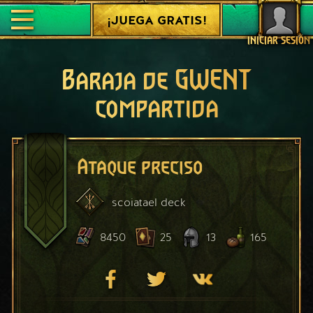
¡JUEGA GRATIS!
INICIAR SESIÓN
Baraja de GWENT
compartida
Ataque preciso
scoiatael
deck
8450
25
13
165