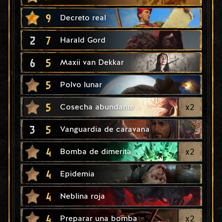
9
Decreto real
2
7
Harald Gord
6
5
Maxii van Dekkar
5
Polvo lunar
5
x
2
Cosecha abundante
3
5
Vanguardia de caravana
4
x
2
Bomba de dimerita
4
Epidemia
4
Neblina roja
4
x
2
Preparar una bomba