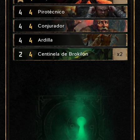
4
4
Pirotécnico
4
4
Conjurador
4
4
Ardilla
2
4
x
2
Centinela de Brokilon