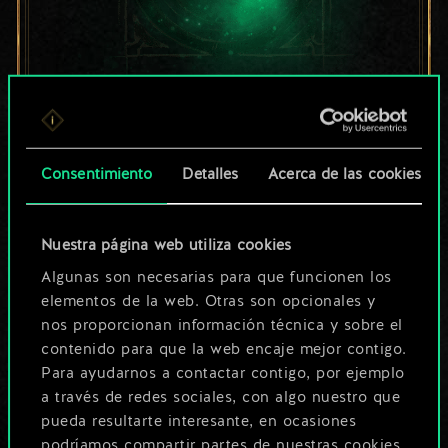
Por ahora, solo es
un conjunto de
Consentimiento
Detalles
Acerca de las cookies
cartas compartido.
¡Pero puede llegar a
Nuestra página web utiliza cookies
Algunas son necesarias para que funcionen los
ser mucho más!
elementos de la web. Otras son opcionales y
nos proporcionan información técnica y sobre el
contenido para que la web encaje mejor contigo.
Poner nombre a esta baraja y crear
Para ayudarnos a contactar contigo, por ejemplo
una guía
a través de redes sociales, con algo nuestro que
pueda resultarte interesante, en ocasiones
podríamos compartir partes de nuestras cookies