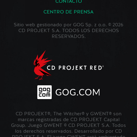
CONTACTO
CENTRO DE PRENSA
Sitio web gestionado por GOG Sp. z o.o. © 2026
CD PROJEKT S.A. TODOS LOS DERECHOS
RESERVADOS.
CD PROJEKT®, The Witcher® y GWENT® son
marcas registradas de CD PROJEKT Capital
Group. Juego GWENT © CD PROJEKT S.A. Todos
los derechos reservados. Desarrollado por CD