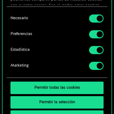
Editar baraja
con nuestro socios. Eso sí, todas estas cookies
opcionales requieren tu autorización.
Selección
O
Necesario
de
Encontrarás todos los detalles sobre nuestro uso
consentimiento
de las cookies y podrás modificar tus
Explorar las barajas de la
Preferencias
preferencias al respecto en el menú «Ajustes» de
comunidad
más abajo.
Estadística
Marketing
Permitir todas las cookies
Permitir la selección