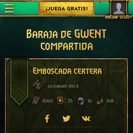
¡JUEGA GRATIS!
INICIAR SESIÓN
Baraja de GWENT
compartida
Emboscada certera
scoiatael
deck
8360
25
16
168