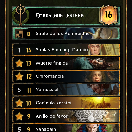
16
Emboscada certera
0
Sable de los Aen Seidhe
1
14
Simlas Finn aep Dabairr
13
Muerte fingida
12
Oniromancia
5
11
Vernossiel
10
Canícula korathi
9
Anillo de favor
5
9
Vanadáin