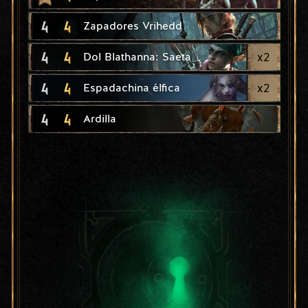
4
4
Zapadores Vrihedd
4
4
x
2
Dol Blathanna: Saeta
4
4
x
2
Espadachina élfica
4
4
Ardilla