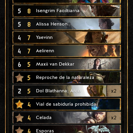
5
8
Isengrim Faoiltiarna
5
8
Alissa Henson
4
7
Yaevinn
4
7
Aelirenn
6
5
Maxii van Dekkar
5
Reproche de la naturaleza
2
5
x
2
Dol Blathanna: Arco
4
Vial de sabiduría prohibida
4
x
2
Celada
4
Esporas