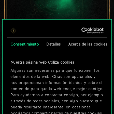
Por ahora, solo es
un conjunto de
Consentimiento
Detalles
Acerca de las cookies
cartas compartido.
¡Pero puede llegar a
Nuestra página web utiliza cookies
Algunas son necesarias para que funcionen los
ser mucho más!
elementos de la web. Otras son opcionales y
nos proporcionan información técnica y sobre el
contenido para que la web encaje mejor contigo.
Poner nombre a esta baraja y crear
Para ayudarnos a contactar contigo, por ejemplo
una guía
a través de redes sociales, con algo nuestro que
pueda resultarte interesante, en ocasiones
podríamos compartir partes de nuestras cookies