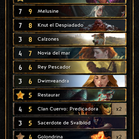
7
9
Melusine
7
8
Knut el Despiadado
3
8
Calzones
4
7
Novia del mar
6
6
Rey Pescador
3
6
Dwimveandra
5
Restaurar
4
5
x
2
Clan Cuervo: Predicadora
3
5
Sacerdote de Svalblod
4
x
2
Golondrina