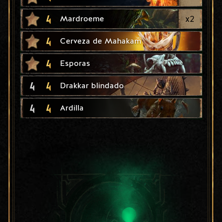
4
x
2
Mardroeme
4
Cerveza de Mahakam
4
Esporas
4
4
Drakkar blindado
4
4
Ardilla