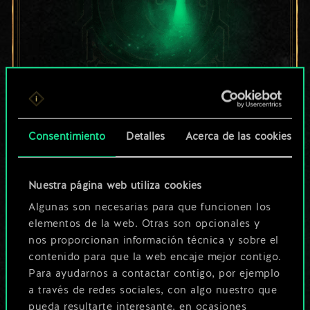
Por ahora, solo es
Consentimiento
Detalles
Acerca de las cookies
un conjunto de
cartas compartido.
Nuestra página web utiliza cookies
¡Pero puede llegar a
Algunas son necesarias para que funcionen los
elementos de la web. Otras son opcionales y
ser mucho más!
nos proporcionan información técnica y sobre el
contenido para que la web encaje mejor contigo.
Para ayudarnos a contactar contigo, por ejemplo
Poner nombre a esta baraja y crear
a través de redes sociales, con algo nuestro que
una guía
pueda resultarte interesante, en ocasiones