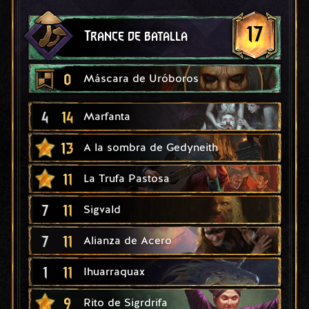
17
Trance de batalla
0
Máscara de Uróboros
4
14
Marfanta
13
A la sombra de Gedyneith
11
La Trufa Pastosa
7
11
Sigvald
7
11
Alianza de Acero
1
11
Ihuarraquax
9
Rito de Sigrdrifa