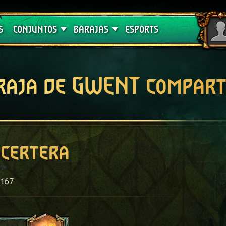
Crimson Curse
Guías de barajas
S
CONJUNTOS
BARAJAS
ESPORTS
raja de GWENT compart
certera
167