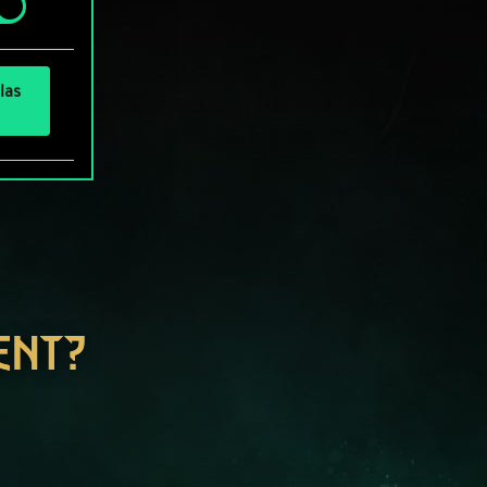
las
ENT?