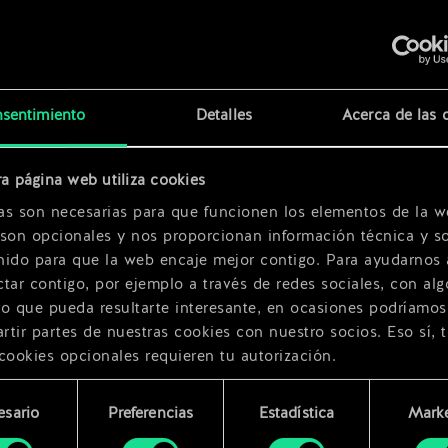
x
2
x
2
sentimiento
Detalles
Acerca de las 
a página web utiliza cookies
as son necesarias para que funcionen los elementos de la w
 son opcionales y nos proporcionan información técnica y so
nido para que la web encaje mejor contigo. Para ayudarnos 
tar contigo, por ejemplo a través de redes sociales, con alg
ro que pueda resultarte interesante, en ocasiones podríamos
tir partes de nuestras cookies con nuestro socios. Eso sí, 
cookies opcionales requieren tu autorización.
rarás todos los detalles sobre nuestro uso de las cookies y
esario
Preferencias
Estadística
Marke
 modificar tus preferencias al respecto en el menú «Ajustes
miento