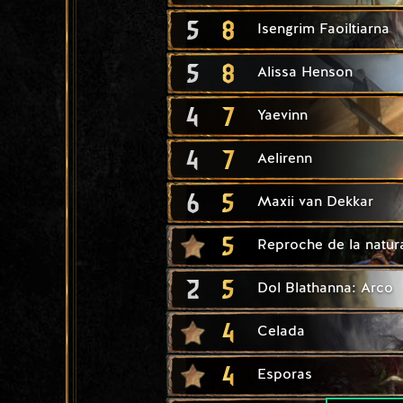
5
8
Isengrim Faoiltiarna
5
8
Alissa Henson
4
7
Yaevinn
4
7
Aelirenn
6
5
Maxii van Dekkar
5
Reproche de la natur
2
5
Dol Blathanna: Arco
4
Celada
4
Esporas