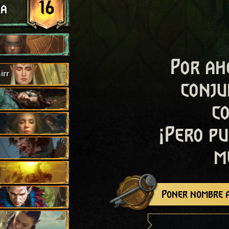
16
ra
Por ah
irr
conju
c
¡Pero pu
m
Poner nombre a