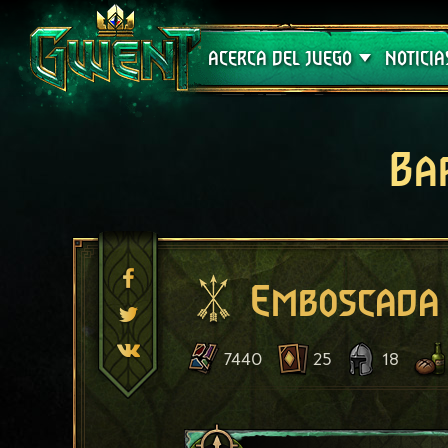
Soporte técnico
ACERCA DEL JUEGO
NOTICIA
Ba
Emboscada 
7440
25
18