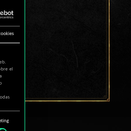
cookies
eb.
bre el
a
o
todas
ting
» de