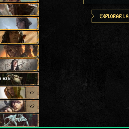
Explorar la
aleza
x
2
x
2