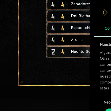
4
4
Zapadores Vrihedd
4
4
Dol Blathanna: Saeta
4
4
Espadachina élfica
Con
4
4
Ardilla
Nuestr
2
4
Neófito Scoia'tael
Algun
Otras
conte
contac
nuest
compar
estas 
Selección
Encont
Nec
de
podrás
consenti