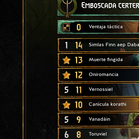
Emboscada certe
0
Ventaja táctica
1
14
Simlas Finn aep Daba
13
Muerte fingida
12
Oniromancia
5
11
Vernossiel
10
Canícula korathi
5
9
Vanadáin
6
8
Toruviel