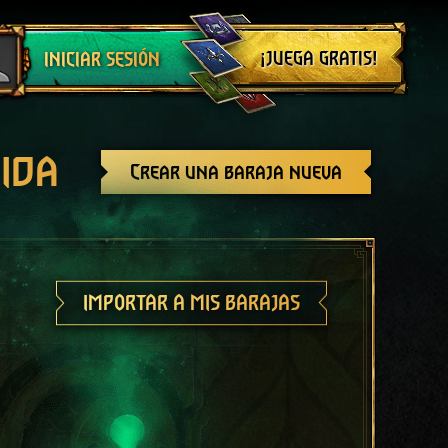
Cerrar sesión
¡JUEGA GRATIS!
INICIAR SESIÓN
ida
Crear una baraja nueva
IMPORTAR A MIS BARAJAS