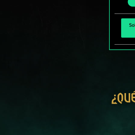
más a
So
¿QU