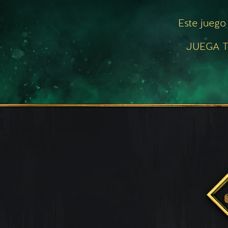
Este juego
JUEGA T