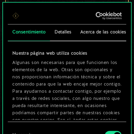
un conjunto de
cartas compartido.
¡Pero puede llegar a
Consentimiento
Detalles
Acerca de las cookies
ser mucho más!
Nuestra página web utiliza cookies
Algunas son necesarias para que funcionen los
Poner nombre a esta baraja y crear
elementos de la web. Otras son opcionales y
nos proporcionan información técnica y sobre el
una guía
contenido para que la web encaje mejor contigo.
Para ayudarnos a contactar contigo, por ejemplo
Editar baraja
a través de redes sociales, con algo nuestro que
pueda resultarte interesante, en ocasiones
podríamos compartir partes de nuestras cookies
O
con nuestro socios. Eso sí, todas estas cookies
opcionales requieren tu autorización.
Selección
Explorar las barajas de la