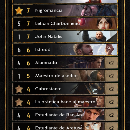
7
Nigromancia
5
7
Leticia Charbonneau
1
7
John Natalis
6
6
Istredd
4
6
x
2
Alumnado
1
5
x
2
Maestro de asedios
4
x
2
Cabrestante
4
x
2
La práctica hace al maestro
4
4
x
2
Estudiante de Ban Ard
4
4
x
2
Estudiante de Aretusa