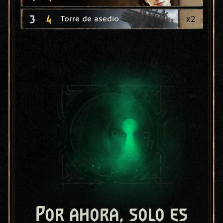
3
4
x
2
Torre de asedio
Por ahora, solo es