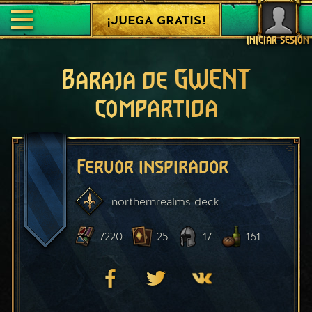
¡JUEGA GRATIS!
INICIAR SESIÓN
Baraja de GWENT
compartida
Fervor inspirador
northernrealms
deck
7220
25
17
161