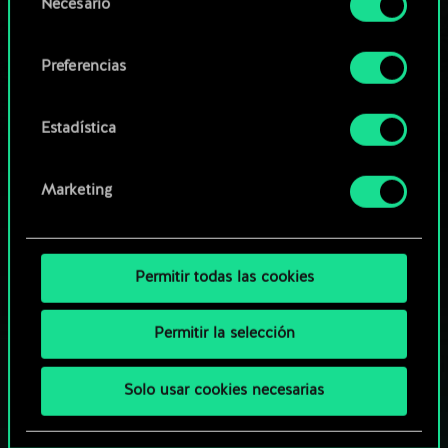
Necesario
de
comunidad
Encontrarás todos los detalles sobre nuestro uso
consentimiento
de las cookies y podrás modificar tus
Preferencias
preferencias al respecto en el menú «Ajustes» de
más abajo.
Estadística
Marketing
Permitir todas las cookies
Permitir la selección
Solo usar cookies necesarias
¿QUÉ TAL UNA PARTIDA DE GWENT?