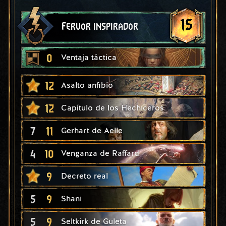
15
Fervor inspirador
0
Ventaja táctica
12
Asalto anfibio
12
Capítulo de los Hechiceros
7
11
Gerhart de Aelle
4
10
Venganza de Raffard
9
Decreto real
5
9
Shani
5
9
Seltkirk de Guleta