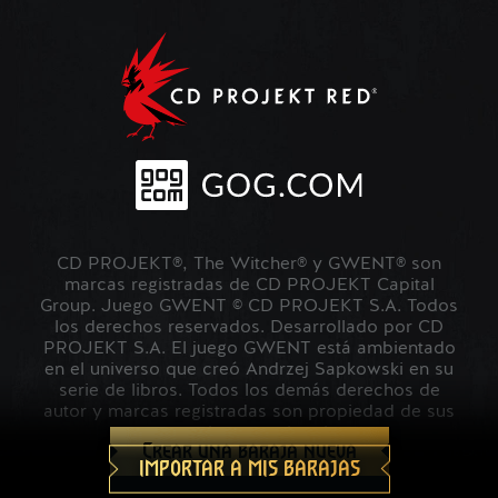
CD PROJEKT®, The Witcher® y GWENT® son
marcas registradas de CD PROJEKT Capital
Group. Juego GWENT © CD PROJEKT S.A. Todos
los derechos reservados. Desarrollado por CD
PROJEKT S.A. El juego GWENT está ambientado
en el universo que creó Andrzej Sapkowski en su
serie de libros. Todos los demás derechos de
autor y marcas registradas son propiedad de sus
respectivos propietarios.
Crear una baraja nueva
IMPORTAR A MIS BARAJAS