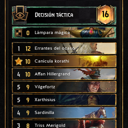
16
Decisión táctica
0
Lámpara mágica
1
12
Errantes del ocaso
10
Canícula korathi
4
10
Affan Hillergrand
5
9
Vilgefortz
5
9
Xarthisius
4
9
Sardinilla
3
8
Triss Merigold