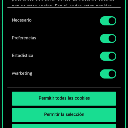
Editar baraja
con nuestro socios. Eso sí, todas estas cookies
opcionales requieren tu autorización.
Selección
O
Necesario
de
Encontrarás todos los detalles sobre nuestro uso
consentimiento
de las cookies y podrás modificar tus
Explorar las barajas de la
Preferencias
preferencias al respecto en el menú «Ajustes» de
comunidad
más abajo.
Estadística
Marketing
Permitir todas las cookies
Permitir la selección