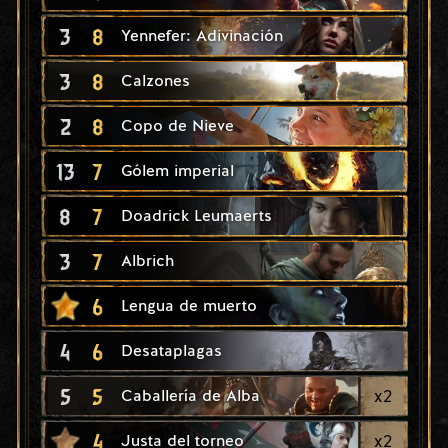
3
8
Yennefer: Adivinación
3
8
Calzones
2
8
Copo de Nieve
13
7
Gólem imperial
8
7
Doadrick Leumaerts
3
7
Albrich
6
Lengua de muerto
4
6
Desataplagas
5
5
x
2
Caballería de Alba
4
x
2
Justa del torneo