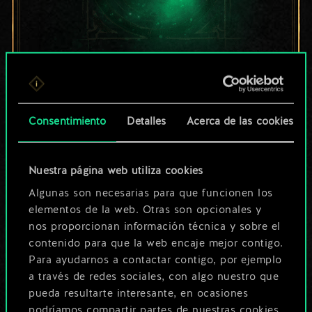
Por ahora, solo es
un conjunto de
Consentimiento
Detalles
Acerca de las cookies
cartas compartido.
¡Pero puede llegar a
Nuestra página web utiliza cookies
Algunas son necesarias para que funcionen los
ser mucho más!
elementos de la web. Otras son opcionales y
nos proporcionan información técnica y sobre el
contenido para que la web encaje mejor contigo.
Poner nombre a esta baraja y crear
Para ayudarnos a contactar contigo, por ejemplo
una guía
a través de redes sociales, con algo nuestro que
pueda resultarte interesante, en ocasiones
podríamos compartir partes de nuestras cookies