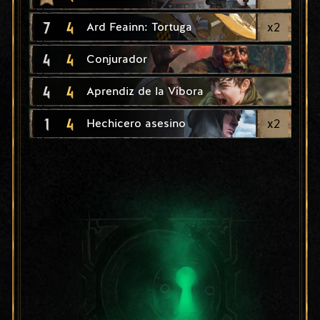
7
4
x
2
Ard Feainn: Tortuga
4
4
Conjurador
4
4
Aprendiz de la Víbora
1
4
x
2
Hechicero asesino