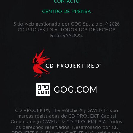
CONTACTO
CENTRO DE PRENSA
Sitio web gestionado por GOG Sp. z o.o. © 2026
CD PROJEKT S.A. TODOS LOS DERECHOS
RESERVADOS.
CD PROJEKT®, The Witcher® y GWENT® son
marcas registradas de CD PROJEKT Capital
Group. Juego GWENT © CD PROJEKT S.A. Todos
los derechos reservados. Desarrollado por CD