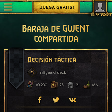
¡JUEGA GRATIS!
INICIAR SESIÓN
Baraja de GWENT
compartida
Decisión táctica
nilfgaard
deck
10.230
25
21
166