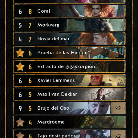
6
8
Coral
5
7
Morkvarg
4
7
Novia del mar
6
Prueba de las Hierbas
6
Extracto de gigaskorpión
6
6
Xavier Lemmens
6
5
Maxii van Dekkar
9
5
x
2
Brujo del Oso
4
Mardroeme
4
x
2
Tajo destripador