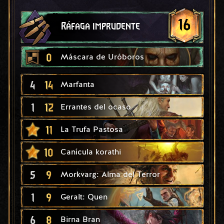
16
Ráfaga imprudente
0
Máscara de Uróboros
4
14
Marfanta
1
12
Errantes del ocaso
11
La Trufa Pastosa
10
Canícula korathi
5
9
Morkvarg: Alma del Terror
1
9
Geralt: Quen
6
8
Birna Bran