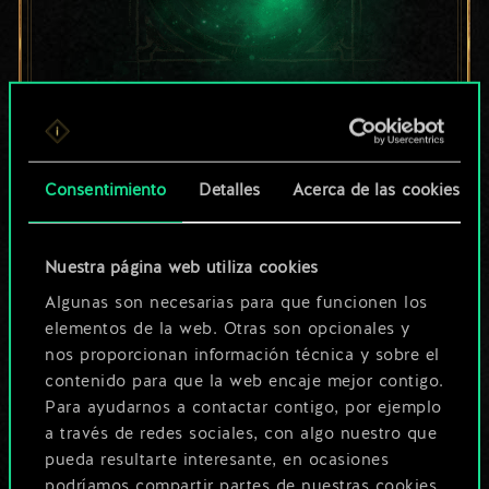
Por ahora, solo es
un conjunto de
Consentimiento
Detalles
Acerca de las cookies
cartas compartido.
¡Pero puede llegar a
Nuestra página web utiliza cookies
Algunas son necesarias para que funcionen los
ser mucho más!
elementos de la web. Otras son opcionales y
nos proporcionan información técnica y sobre el
contenido para que la web encaje mejor contigo.
Poner nombre a esta baraja y crear
Para ayudarnos a contactar contigo, por ejemplo
una guía
a través de redes sociales, con algo nuestro que
pueda resultarte interesante, en ocasiones
podríamos compartir partes de nuestras cookies