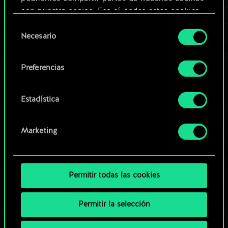
Editar baraja
con nuestro socios. Eso sí, todas estas cookies
opcionales requieren tu autorización.
Selección
O
Necesario
de
Encontrarás todos los detalles sobre nuestro uso
consentimiento
de las cookies y podrás modificar tus
Explorar las barajas de la
Preferencias
preferencias al respecto en el menú «Ajustes» de
comunidad
más abajo.
Estadística
Marketing
Permitir todas las cookies
Permitir la selección