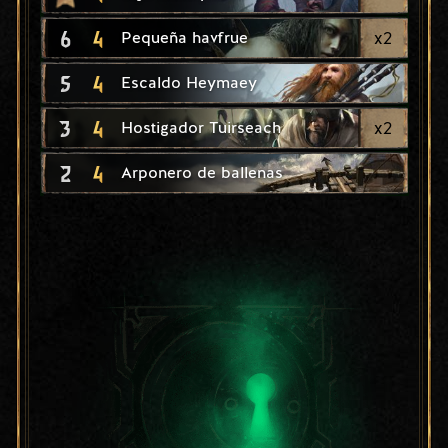
6
4
x
2
Pequeña havfrue
5
4
Escaldo Heymaey
3
4
x
2
Hostigador Tuirseach
2
4
Arponero de ballenas