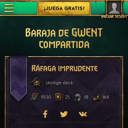
¡JUEGA GRATIS!
INICIAR SESIÓN
Baraja de GWENT
compartida
Ráfaga imprudente
skellige
deck
9530
25
18
164