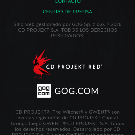
CONTACTO
CENTRO DE PRENSA
Sitio web gestionado por GOG Sp. z o.o. © 2026
CD PROJEKT S.A. TODOS LOS DERECHOS
RESERVADOS.
CD PROJEKT®, The Witcher® y GWENT® son
marcas registradas de CD PROJEKT Capital
Group. Juego GWENT © CD PROJEKT S.A. Todos
los derechos reservados. Desarrollado por CD