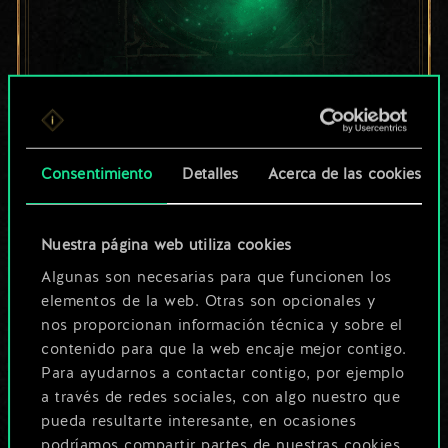
Por ahora, solo es
un conjunto de
Consentimiento
Detalles
Acerca de las cookies
cartas compartido.
¡Pero puede llegar a
Nuestra página web utiliza cookies
Algunas son necesarias para que funcionen los
ser mucho más!
elementos de la web. Otras son opcionales y
nos proporcionan información técnica y sobre el
contenido para que la web encaje mejor contigo.
Poner nombre a esta baraja y crear
Para ayudarnos a contactar contigo, por ejemplo
una guía
a través de redes sociales, con algo nuestro que
pueda resultarte interesante, en ocasiones
podríamos compartir partes de nuestras cookies