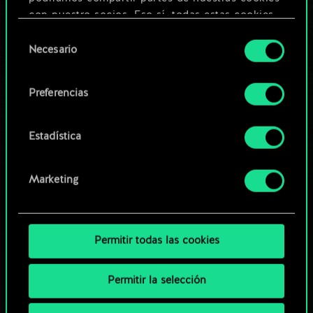
Editar baraja
con nuestro socios. Eso sí, todas estas cookies
opcionales requieren tu autorización.
Selección
O
Necesario
de
Encontrarás todos los detalles sobre nuestro uso
consentimiento
de las cookies y podrás modificar tus
Explorar las barajas de la
Preferencias
preferencias al respecto en el menú «Ajustes» de
comunidad
más abajo.
Estadística
Marketing
Permitir todas las cookies
Permitir la selección