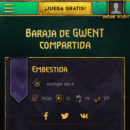
¡JUEGA GRATIS!
INICIAR SESIÓN
Baraja de GWENT
compartida
Embestida
skellige
deck
9100
25
19
177