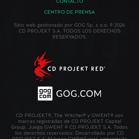
CONTACTO
CENTRO DE PRENSA
Sitio web gestionado por GOG Sp. z o.o. © 2026
CD PROJEKT S.A. TODOS LOS DERECHOS
RESERVADOS.
CD PROJEKT®, The Witcher® y GWENT® son
marcas registradas de CD PROJEKT Capital
Group. Juego GWENT © CD PROJEKT S.A. Todos
los derechos reservados. Desarrollado por CD