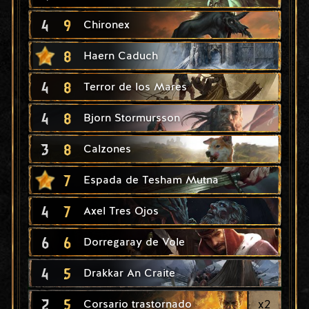
4
9
Chironex
8
Haern Caduch
4
8
Terror de los Mares
4
8
Bjorn Stormursson
3
8
Calzones
7
Espada de Tesham Mutna
4
7
Axel Tres Ojos
6
6
Dorregaray de Vole
4
5
Drakkar An Craite
2
5
x
2
Corsario trastornado