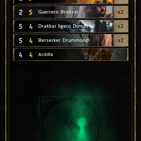
2
5
x
2
Guerrero Brokvar
5
4
x
2
Drakkar ligero Dimun
5
4
x
2
Berserker Drummond
4
4
Ardilla