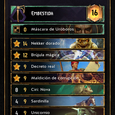
16
Embestida
0
Máscara de Uróboros
14
Nekker dorado
12
Brújula mágica
9
Decreto real
9
Maldición de corrupción
8
9
Ciri: Nova
4
9
Sardinilla
4
9
Unicornio