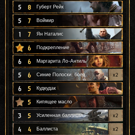
5
8
Губерт Рейк
5
7
Воймир
1
7
Ян Наталис
6
Подкрепление
6
6
Маргарита Ло-Антиль
5
6
x
2
Синие Полоски: боец
6
5
Кудкудак
5
Кипящее масло
3
5
x
2
Усиленная баллиста
4
4
x
2
Баллиста