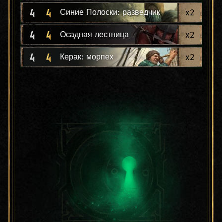
4
4
x
2
Синие Полоски: разведчик
4
4
x
2
Осадная лестница
4
4
x
2
Керак: морпех