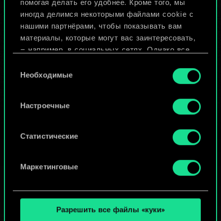
помогая делать его удобнее. Кроме того, мы
Изменить колоду
иногда делимся некоторыми файлами cookie с
нашими партнёрами, чтобы показывать вам
ИЛИ
материалы, которые могут вас заинтересовать,
— например, в социальных сетях. Однако все
опциональные файлы cookie требуют вашего
Просмотреть колоды
Выбор
разрешения.
Необходимые
согласия
Найти подробную информацию о том, как мы
Настроечные
используем ваши файлы cookie, и изменить
связанные с ними параметры можно в меню
«Настройки» ниже.
Статистические
Маркетинговые
Разрешить все файлы «куки»