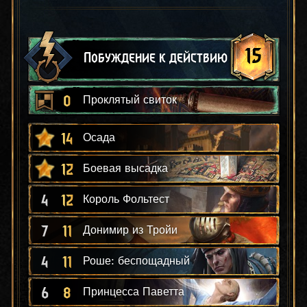
15
Побуждение к действию
0
Проклятый свиток
14
Осада
12
Боевая высадка
4
12
Король Фольтест
7
11
Донимир из Тройи
4
11
Роше: беспощадный
6
8
Принцесса Паветта