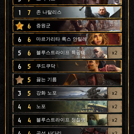
1
7
존 나탈리스
6
증원군
6
6
마르가리타 록스 안틸레
5
6
x
2
블루스트라이프 특공대
6
5
쿠드쿠닥
5
끓는 기름
3
5
x
2
강화 노포
4
4
x
2
노포
4
4
x
2
블루스트라이프 정찰병
4
4
x
2
공성 사다리