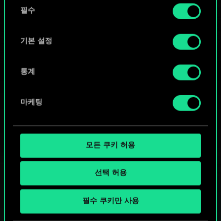
동
커뮤니티 덱 둘러보기
쿠키 사용에 관한 세부 사항이나 관련 설정은 아래의
필수
의
"Settings" 메뉴에서 확인할 수 있습니다.
선
택
기본 설정
통계
마케팅
모든 쿠키 허용
선택 허용
궨트 한 판 어떠신가요?
필수 쿠키만 사용