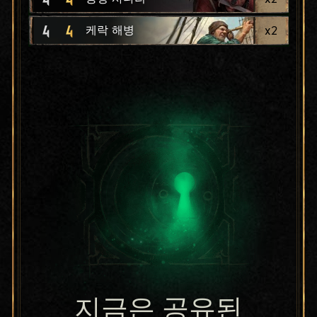
4
4
x
2
케락 해병
지금은 공유된