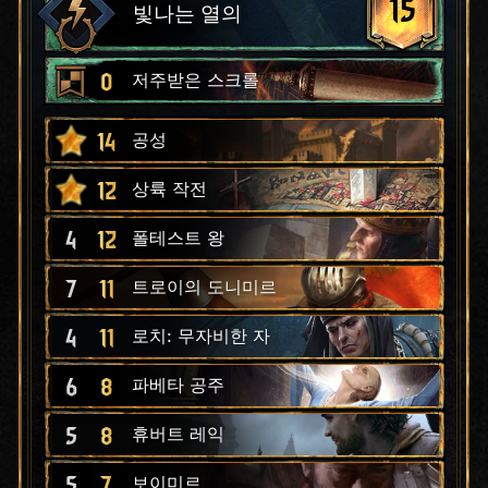
15
빛나는 열의
0
저주받은 스크롤
14
공성
12
상륙 작전
4
12
폴테스트 왕
7
11
트로이의 도니미르
4
11
로치: 무자비한 자
6
8
파베타 공주
5
8
휴버트 레익
5
7
보이미르