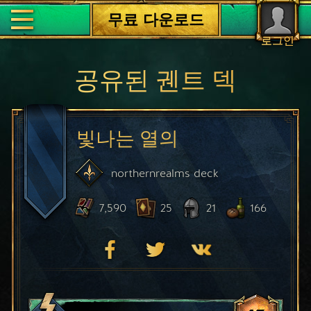
무료 다운로드
로그인
공유된 궨트 덱
빛나는 열의
northernrealms
deck
7,590
25
21
166