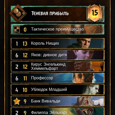
15
Теневая прибыль
0
Тактическое преимущество
1
13
Король Нищих
6
12
Яков: дивное дитя
Кирус Энгелькинд
2
12
Хеммельфарт
6
11
Профессор
4
10
Ублюдок Младший
9
Банк Вивальди
2
9
Филиппа Эйльхарт