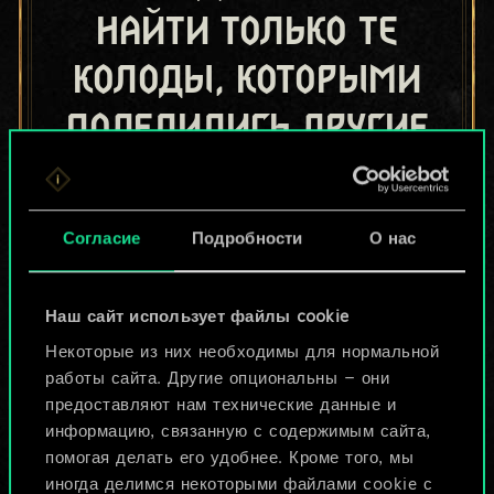
найти только те
колоды, которыми
поделились другие
игроки.
Но их может быть
Согласие
Подробности
О нас
больше!
Наш сайт использует файлы cookie
Назвать колоду и описать её
Некоторые из них необходимы для нормальной
работы сайта. Другие опциональны — они
предоставляют нам технические данные и
Изменить колоду
информацию, связанную с содержимым сайта,
помогая делать его удобнее. Кроме того, мы
ИЛИ
иногда делимся некоторыми файлами cookie с