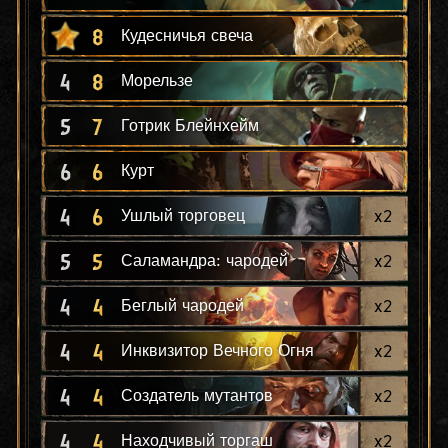
8
Кудесничья свеча
4
8
Морельзе
5
7
Готрик Блейнхейм
6
6
Курт
4
6
x
2
Ушлый торговец
5
5
x
2
Саламандра: чародей
4
4
x
2
Беглый чародей
4
4
x
2
Инквизитор Вечного Огня
4
4
x
2
Создатель мутантов
4
4
x
2
Находчивый торгаш