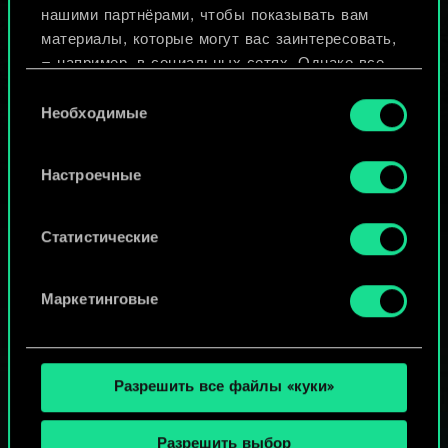
нашими партнёрами, чтобы показывать вам
материалы, которые могут вас заинтересовать,
Просмотреть колоды
— например, в социальных сетях. Однако все
опциональные файлы cookie требуют вашего
Выбор
разрешения.
Необходимые
согласия
Найти подробную информацию о том, как мы
Настроечные
используем ваши файлы cookie, и изменить
связанные с ними параметры можно в меню
«Настройки» ниже.
Статистические
Маркетинговые
Разрешить все файлы «куки»
Разрешить выбор