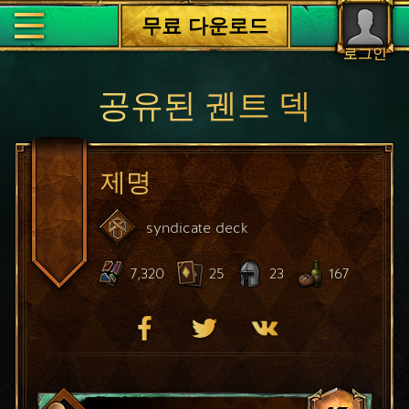
무료 다운로드
로그인
공유된 궨트 덱
제명
syndicate
deck
7,320
25
23
167