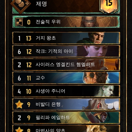
15
제명
0
전술적 우위
1
13
거지 왕초
6
12
작크: 기적의 아이
2
12
사이러스 엥겔킨드 헴멜파트
6
11
교수
4
10
사생아 주니어
9
비발디 은행
2
9
필리파 에일하트
8
마법사의 양초