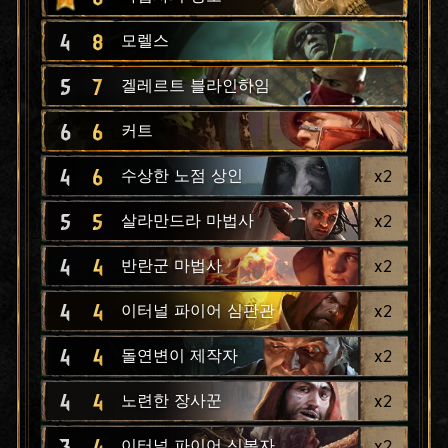
4
8
모렐스
5
7
겔레르트 블라인하임
6
6
커트
4
6
x
2
수상한 노점 상인
5
5
x
2
살라만드라 마법사
4
4
x
2
반란군 마법사
4
4
x
2
이터널 파이어 심판관
4
4
x
2
돌연변이 제작자
4
4
x
2
노련한 장사꾼
3
4
x
2
이터널 파이어 신봉자