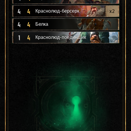
4
4
x
2
Краснолюд-берсерк
4
4
Белка
1
4
Краснолюд-поединщик