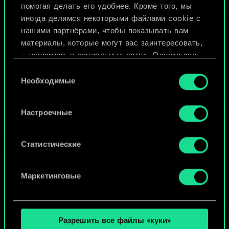
помогая делать его удобнее. Кроме того, мы
Изменить колоду
иногда делимся некоторыми файлами cookie с
нашими партнёрами, чтобы показывать вам
ИЛИ
материалы, которые могут вас заинтересовать,
— например, в социальных сетях. Однако все
опциональные файлы cookie требуют вашего
Выбор
Просмотреть колоды
разрешения.
Необходимые
согласия
Найти подробную информацию о том, как мы
Настроечные
используем ваши файлы cookie, и изменить
связанные с ними параметры можно в меню
«Настройки» ниже.
Статистические
Маркетинговые
Разрешить все файлы «куки»