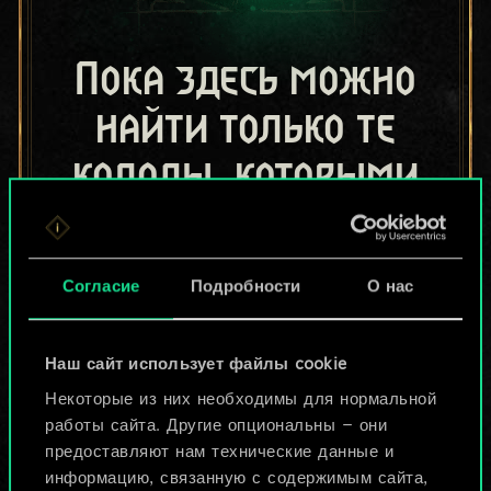
Пока здесь можно
найти только те
колоды, которыми
поделились другие
игроки.
Согласие
Подробности
О нас
Но их может быть
больше!
Наш сайт использует файлы cookie
Некоторые из них необходимы для нормальной
работы сайта. Другие опциональны — они
Назвать колоду и описать её
предоставляют нам технические данные и
информацию, связанную с содержимым сайта,