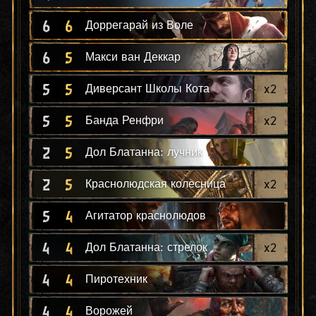
6
6
Доррегарай из Воле
6
5
Макси ван Деккар
5
5
x
2
Диверсант Школы Кота
5
5
x
2
Банда Ренфри
2
5
Дол Блатанна: лучник
2
5
x
2
Краснолюдская колесница
5
4
Агитатор краснолюдов
4
4
x
2
Дол Блатанна: стрелок
4
4
Пиротехник
4
4
Ворожей