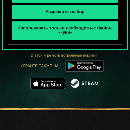
Разрешить выбор
МОЖЕТ ПАРТЕЕЧКУ В ГВИНТ?
Использовать только необходимые файлы
«куки»
ИГРАТЬ
БЕСПЛАТНО НА ПК
В этой игре есть встроенные покупки
ИГРАЙТЕ ТАКЖЕ НА: