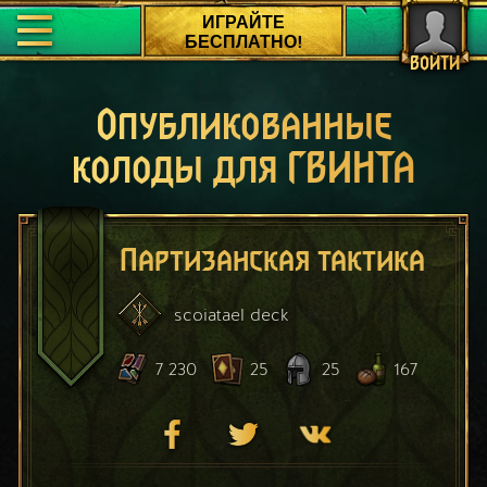
ИГРАЙТЕ
БЕСПЛАТНО!
ВОЙТИ
Опубликованные
колоды для ГВИНТА
Партизанская тактика
scoiatael
deck
7 230
25
25
167