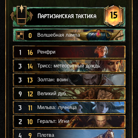
15
Партизанская тактика
0
Волшебная лампа
1
16
Ренфри
3
14
Трисс: метеоритный дождь
3
13
Золтан: воин
9
12
Великий дуб
3
11
Мильва: лучница
2
10
Геральт: Игни
4
9
Плотва