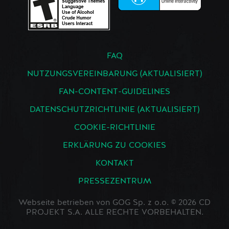
FAQ
NUTZUNGSVEREINBARUNG (AKTUALISIERT)
FAN-CONTENT-GUIDELINES
DATENSCHUTZRICHTLINIE (AKTUALISIERT)
COOKIE-RICHTLINIE
ERKLÄRUNG ZU COOKIES
KONTAKT
PRESSEZENTRUM
Webseite betrieben von GOG Sp. z o.o. © 2026 CD
PROJEKT S.A. ALLE RECHTE VORBEHALTEN.