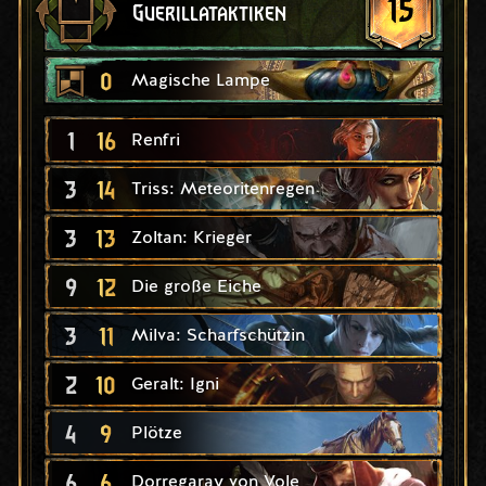
15
Guerillataktiken
0
Magische Lampe
1
16
Renfri
3
14
Triss: Meteoritenregen
3
13
Zoltan: Krieger
9
12
Die große Eiche
3
11
Milva: Scharfschützin
2
10
Geralt: Igni
4
9
Plötze
6
6
Dorregaray von Vole