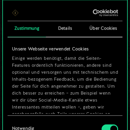
Bis jetzt ist dies nur
ein geteilter Satz
Zustimmung
Details
Über Cookies
Karten.
Wo es doch so viel
Unsere Webseite verwendet Cookies
mehr sein kann!
Einige werden benötigt, damit die Seiten-
Features ordentlich funktionieren, andere sind
optional und versorgen uns mit technischem und
Inhalts-bezogenem Feedback, um die Bedienung
Deck benennen und Leitfaden
der Seite für dich angenehmer zu gestalten. Um
erstellen
dich besser zu erreichen – zum Beispiel wenn
wir dir über Social-Media-Kanäle etwas
Interessantes mitteilen wollen –, geben wir
Deck bearbeiten
gegebenenfalls auch Teile unserer Cookies an
unsere Partner weiter. Jeder dieser optionalen
Einwilligungsauswahl
ODER
Cookies erfordert allerdings deine Zustimmung.
Notwendig