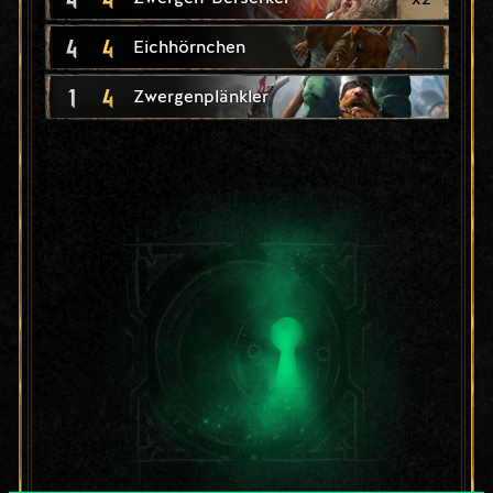
4
4
Eichhörnchen
1
4
Zwergenplänkler