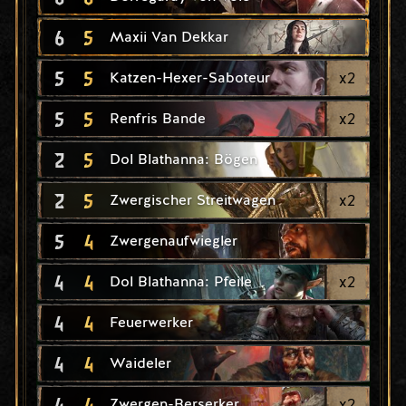
6
5
Maxii Van Dekkar
5
5
x
2
Katzen-Hexer-Saboteur
5
5
x
2
Renfris Bande
2
5
Dol Blathanna: Bögen
2
5
x
2
Zwergischer Streitwagen
5
4
Zwergenaufwiegler
4
4
x
2
Dol Blathanna: Pfeile
4
4
Feuerwerker
4
4
Waideler
4
4
x
2
Zwergen-Berserker