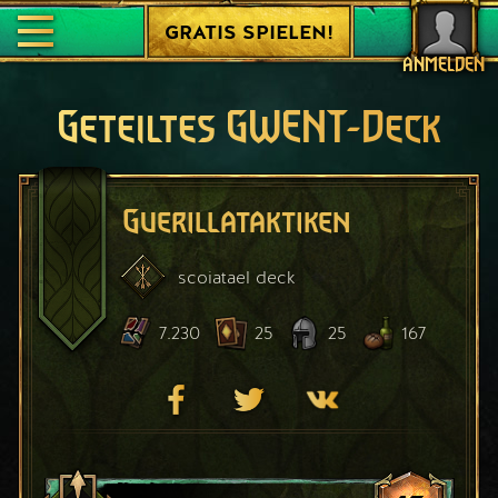
GRATIS SPIELEN!
ANMELDEN
Geteiltes GWENT-Deck
Guerillataktiken
scoiatael
deck
7.230
25
25
167