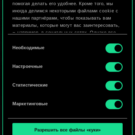
помогая делать его удобнее. Кроме того, мы
Изменить колоду
иногда делимся некоторыми файлами cookie с
нашими партнёрами, чтобы показывать вам
ИЛИ
материалы, которые могут вас заинтересовать,
— например, в социальных сетях. Однако все
опциональные файлы cookie требуют вашего
Выбор
Просмотреть колоды
разрешения.
Необходимые
согласия
Найти подробную информацию о том, как мы
Настроечные
используем ваши файлы cookie, и изменить
связанные с ними параметры можно в меню
«Настройки» ниже.
Статистические
Маркетинговые
Разрешить все файлы «куки»