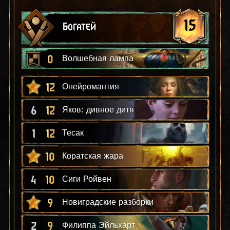
15
Богатей
0
Волшебная лампа
12
Онейромантия
6
12
Яков: дивное дитя
1
12
Тесак
10
Коратская жара
4
10
Сиги Ройвен
9
Новиградские разборки
2
9
Филиппа Эйльхарт