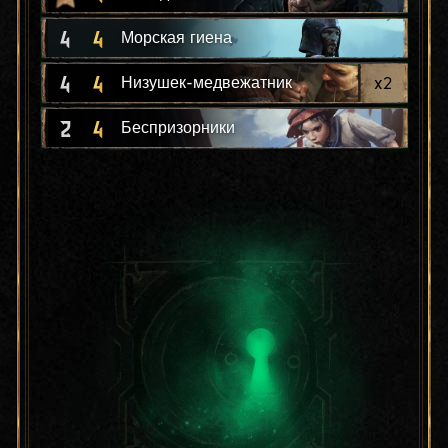
4
4
Морская гиена
4
4
x
2
Низушек-медвежатник
2
4
Беспризорники