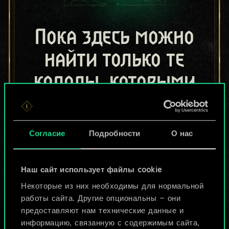
Пока здесь можно
найти только те
колоды, которыми
поделились другие
игроки.
Согласие
Подробности
О нас
Но их может быть
больше!
Наш сайт использует файлы cookie
Некоторые из них необходимы для нормальной
работы сайта. Другие опциональны — они
Назвать колоду и описать её
предоставляют нам технические данные и
информацию, связанную с содержимым сайта,