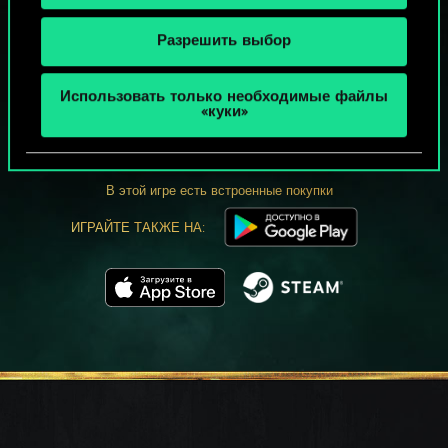
Разрешить выбор
МОЖЕТ ПАРТЕЕЧКУ В ГВИНТ?
Использовать только необходимые файлы
«куки»
ИГРАТЬ
БЕСПЛАТНО НА ПК
В этой игре есть встроенные покупки
ИГРАЙТЕ ТАКЖЕ НА: