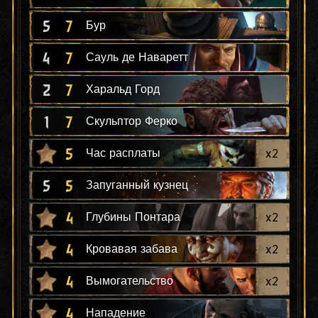
5
7
Бур
4
7
Сауль де Наваретт
2
7
Харальд Горд
1
7
Скульптор Ферко
5
x
2
Час расплаты
5
5
Запуганный кузнец
4
x
2
Глубины Понтара
4
x
2
Кровавая забава
4
x
2
Вымогательство
4
Нападение