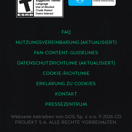
FAQ
NUTZUNGSVEREINBARUNG (AKTUALISIERT)
FAN-CONTENT-GUIDELINES
DATENSCHUTZRICHTLINIE (AKTUALISIERT)
COOKIE-RICHTLINIE
ERKLÄRUNG ZU COOKIES
KONTAKT
PRESSEZENTRUM
Webseite betrieben von GOG Sp. z o.o. © 2026 CD
PROJEKT S.A. ALLE RECHTE VORBEHALTEN.