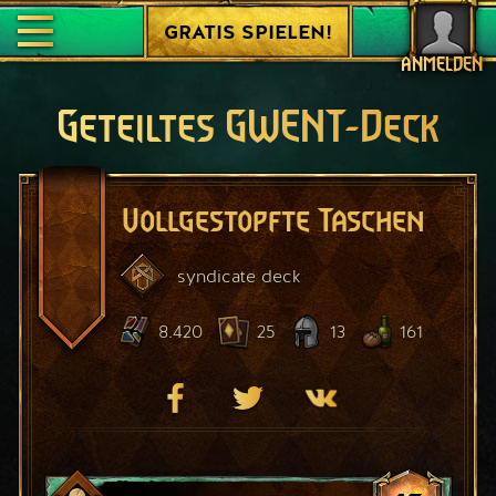
GRATIS SPIELEN!
ANMELDEN
Geteiltes GWENT-Deck
Vollgestopfte Taschen
syndicate
deck
8.420
25
13
161