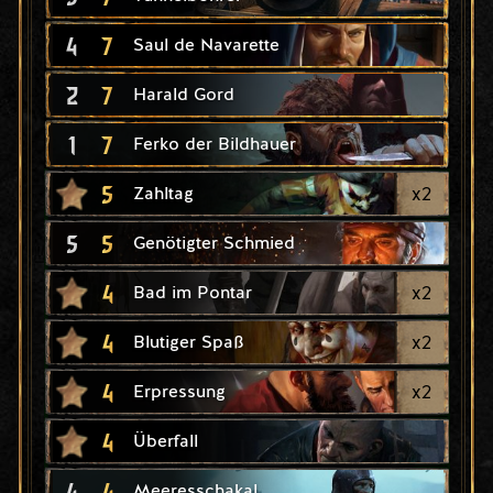
4
7
Saul de Navarette
2
7
Harald Gord
1
7
Ferko der Bildhauer
5
x
2
Zahltag
5
5
Genötigter Schmied
4
x
2
Bad im Pontar
4
x
2
Blutiger Spaß
4
x
2
Erpressung
4
Überfall
4
4
Meeresschakal