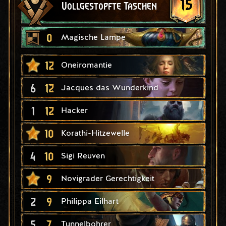
15
Vollgestopfte Taschen
0
Magische Lampe
12
Oneiromantie
6
12
Jacques das Wunderkind
1
12
Hacker
10
Korathi-Hitzewelle
4
10
Sigi Reuven
9
Novigrader Gerechtigkeit
2
9
Philippa Eilhart
5
7
Tunnelbohrer