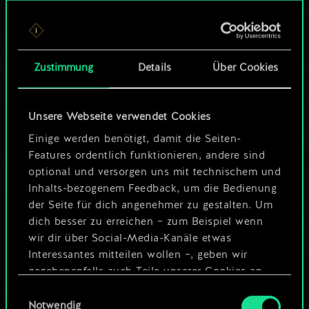
Bis jetzt ist dies nur
ein geteilter Satz
Zustimmung
Details
Über Cookies
Karten.
Wo es doch so viel
Unsere Webseite verwendet Cookies
mehr sein kann!
Einige werden benötigt, damit die Seiten-
Features ordentlich funktionieren, andere sind
optional und versorgen uns mit technischem und
Inhalts-bezogenem Feedback, um die Bedienung
Deck benennen und Leitfaden
der Seite für dich angenehmer zu gestalten. Um
erstellen
dich besser zu erreichen – zum Beispiel wenn
wir dir über Social-Media-Kanäle etwas
Interessantes mitteilen wollen –, geben wir
Deck bearbeiten
gegebenenfalls auch Teile unserer Cookies an
unsere Partner weiter. Jeder dieser optionalen
Einwilligungsauswahl
ODER
Cookies erfordert allerdings deine Zustimmung.
Notwendig