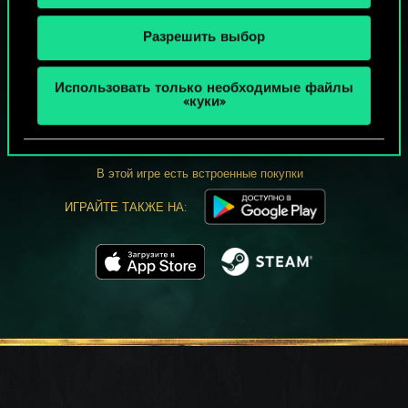
Разрешить выбор
МОЖЕТ ПАРТЕЕЧКУ В ГВИНТ?
Использовать только необходимые файлы
«куки»
ИГРАТЬ
БЕСПЛАТНО НА ПК
В этой игре есть встроенные покупки
ИГРАЙТЕ ТАКЖЕ НА: