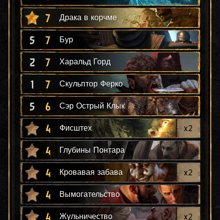
7
Драка в корчме
5
7
Бур
2
7
Харальд Горд
1
7
Скульптор Ферко
5
6
Сэр Острый Клык
4
x
2
Фисштех
4
Глубины Понтара
4
x
2
Кровавая забава
4
Вымогательство
4
x
2
Жульничество