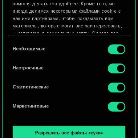
помогая делать его удобнее. Кроме того, мы
Изменить колоду
иногда делимся некоторыми файлами cookie с
нашими партнёрами, чтобы показывать вам
ИЛИ
материалы, которые могут вас заинтересовать,
— например, в социальных сетях. Однако все
опциональные файлы cookie требуют вашего
Выбор
Просмотреть колоды
разрешения.
Необходимые
согласия
Найти подробную информацию о том, как мы
Настроечные
используем ваши файлы cookie, и изменить
связанные с ними параметры можно в меню
«Настройки» ниже.
Статистические
Маркетинговые
Разрешить все файлы «куки»