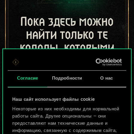
Пока здесь можно
найти только те
колоды, которыми
поделились другие
игроки.
Согласие
Подробности
О нас
Но их может быть
больше!
Наш сайт использует файлы cookie
Некоторые из них необходимы для нормальной
работы сайта. Другие опциональны — они
Назвать колоду и описать её
предоставляют нам технические данные и
информацию, связанную с содержимым сайта,