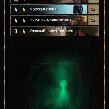
4
4
x
2
Морская гиена
4
4
x
2
Низушек-медвежатник
3
4
Уличный наркоторговец