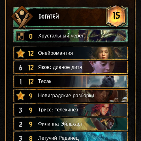
15
Богатей
0
Хрустальный череп
12
Онейромантия
6
12
Яков: дивное дитя
1
12
Тесак
9
Новиградские разборки
3
9
Трисс: телекинез
2
9
Филиппа Эйльхарт
3
8
Летучий Реданец