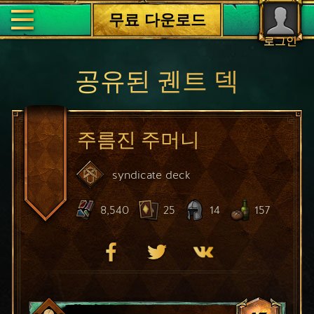
무료 다운로드
로그인
공유된 궨트 덱
주름진 주머니
syndicate
deck
8,540
25
14
157