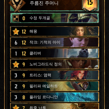
15
주름진 주머니
0
수정 두개골
12
해몽
6
12
작크: 기적의 아이
1
12
클리버
9
노비그라드식 정의
3
9
트리스: 염력
2
9
필리파 에일하트
3
8
플라잉 르다니안
7
취중 난투