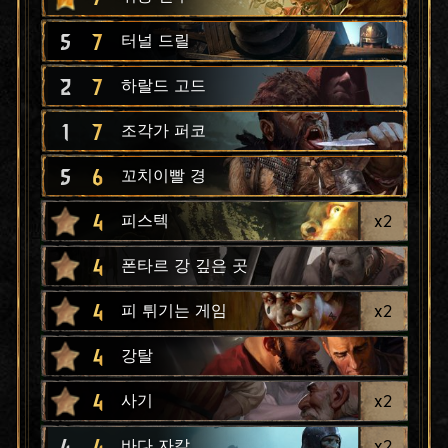
5
7
터널 드릴
2
7
하랄드 고드
1
7
조각가 퍼코
5
6
꼬치이빨 경
4
x
2
피스텍
4
폰타르 강 깊은 곳
4
x
2
피 튀기는 게임
4
강탈
4
x
2
사기
4
4
x
2
바다 자칼