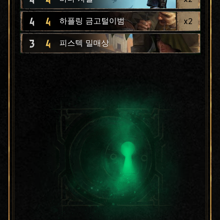
4
4
x
2
하플링 금고털이범
3
4
피스텍 밀매상