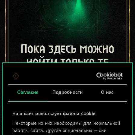
Пока здесь можно
найти только те
колоды, которыми
поделились другие
Согласие
Подробности
О нас
игроки.
Но их может быть
Наш сайт использует файлы cookie
Некоторые из них необходимы для нормальной
больше!
работы сайта. Другие опциональны — они