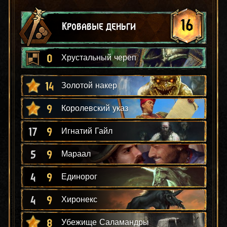
16
Кровавые деньги
0
Хрустальный череп
14
Золотой накер
9
Королевский указ
17
9
Игнатий Гайл
5
9
Мараал
4
9
Единорог
4
9
Хиронекс
8
Убежище Саламандры