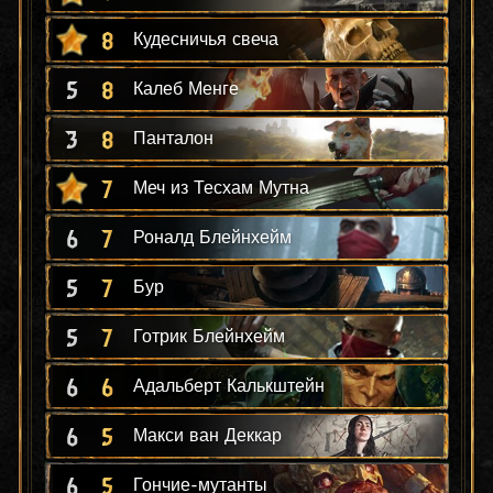
8
Кудесничья свеча
5
8
Калеб Менге
3
8
Панталон
7
Меч из Тесхам Мутна
6
7
Роналд Блейнхейм
5
7
Бур
5
7
Готрик Блейнхейм
6
6
Адальберт Калькштейн
6
5
Макси ван Деккар
6
5
Гончие-мутанты