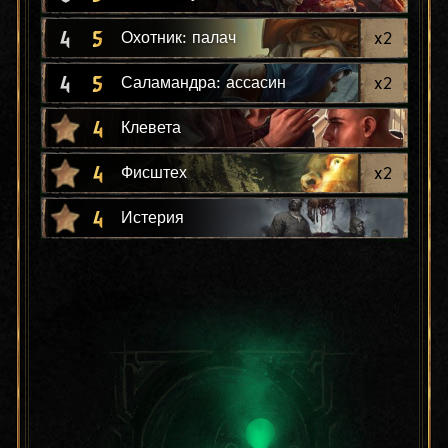
4
5
x
2
Охотник: палач
4
5
x
2
Саламандра: ассасин
4
Клевета
4
x
2
Фисштех
4
Истерия