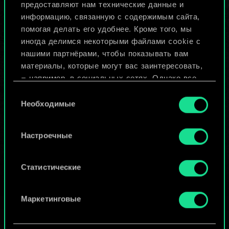
предоставляют нам технические данные и
информацию, связанную с содержимым сайта,
Назвать колоду и описать её
помогая делать его удобнее. Кроме того, мы
иногда делимся некоторыми файлами cookie с
нашими партнёрами, чтобы показывать вам
Изменить колоду
материалы, которые могут вас заинтересовать,
— например, в социальных сетях. Однако все
ИЛИ
опциональные файлы cookie требуют вашего
Выбор
разрешения.
Необходимые
согласия
Просмотреть колоды
Найти подробную информацию о том, как мы
Настроечные
используем ваши файлы cookie, и изменить
связанные с ними параметры можно в меню
«Настройки» ниже.
Статистические
Маркетинговые