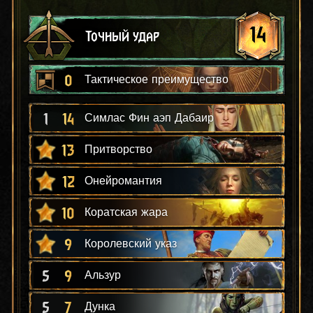
14
Точный удар
0
Тактическое преимущество
1
14
Симлас Фин аэп Дабаир
13
Притворство
12
Онейромантия
10
Коратская жара
9
Королевский указ
5
9
Альзур
5
7
Дунка