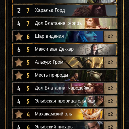
2
7
Харальд Горд
4
7
Дол Блатанна: жрица
6
x
2
Шар видения
6
5
Макси ван Деккар
5
x
2
Альзур: Гром
5
Месть природы
4
5
x
2
Дол Блатанна: чародейка
4
5
x
2
Эльфская прорицательница
4
x
2
Махакамский эль
4
4
x
2
Эльфский писарь