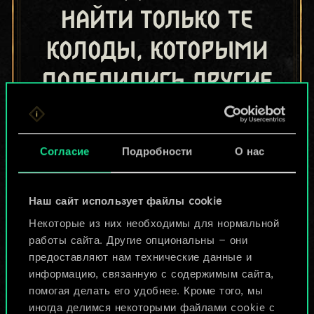
найти только те
колоды, которыми
поделились другие
игроки.
Но их может быть
Согласие
Подробности
О нас
больше!
Наш сайт использует файлы cookie
Назвать колоду и описать её
Некоторые из них необходимы для нормальной
работы сайта. Другие опциональны — они
предоставляют нам технические данные и
Изменить колоду
информацию, связанную с содержимым сайта,
помогая делать его удобнее. Кроме того, мы
ИЛИ
иногда делимся некоторыми файлами cookie с