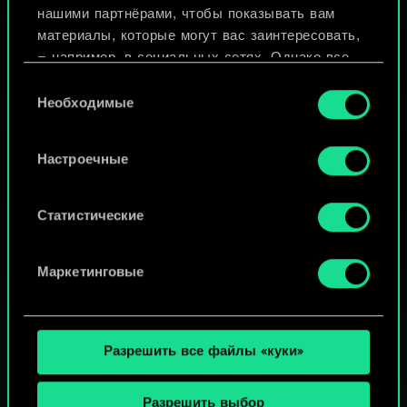
нашими партнёрами, чтобы показывать вам
материалы, которые могут вас заинтересовать,
Просмотреть колоды
— например, в социальных сетях. Однако все
опциональные файлы cookie требуют вашего
Выбор
разрешения.
Необходимые
согласия
Найти подробную информацию о том, как мы
Настроечные
используем ваши файлы cookie, и изменить
связанные с ними параметры можно в меню
«Настройки» ниже.
Статистические
Маркетинговые
Разрешить все файлы «куки»
Разрешить выбор