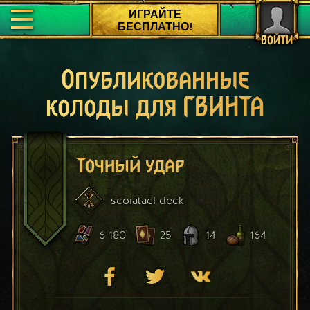
ИГРАЙТЕ
БЕСПЛАТНО!
ВОЙТИ
Опубликованные
колоды для ГВИНТА
Точный удар
scoiatael
deck
6 180
25
14
164