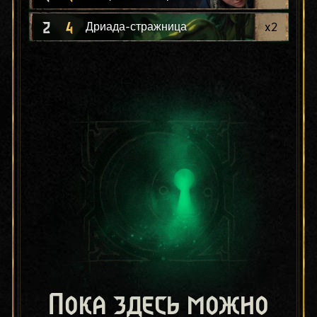
2
4
x
2
Дриада-стражница
Пока здесь можно