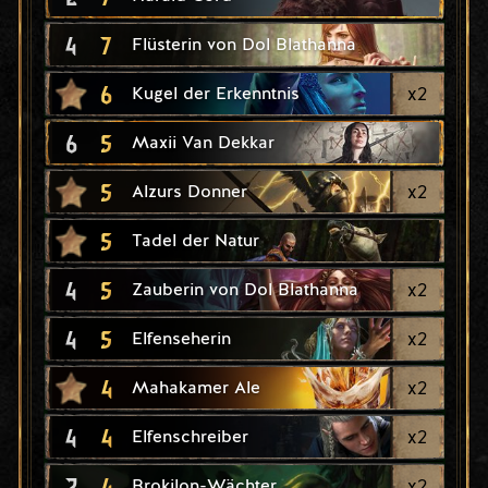
4
7
Flüsterin von Dol Blathanna
6
x
2
Kugel der Erkenntnis
6
5
Maxii Van Dekkar
5
x
2
Alzurs Donner
5
Tadel der Natur
4
5
x
2
Zauberin von Dol Blathanna
4
5
x
2
Elfenseherin
4
x
2
Mahakamer Ale
4
4
x
2
Elfenschreiber
2
4
x
2
Brokilon-Wächter