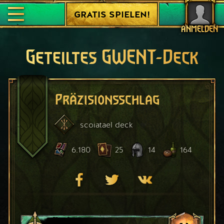
GRATIS SPIELEN!
ANMELDEN
Geteiltes GWENT-Deck
Präzisionsschlag
scoiatael
deck
6.180
25
14
164