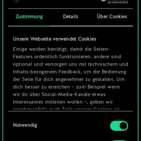
Karten.
Zustimmung
Details
Über Cookies
Wo es doch so viel
mehr sein kann!
Unsere Webseite verwendet Cookies
Einige werden benötigt, damit die Seiten-
Features ordentlich funktionieren, andere sind
Deck benennen und Leitfaden
optional und versorgen uns mit technischem und
erstellen
Inhalts-bezogenem Feedback, um die Bedienung
der Seite für dich angenehmer zu gestalten. Um
dich besser zu erreichen – zum Beispiel wenn
Deck bearbeiten
wir dir über Social-Media-Kanäle etwas
Interessantes mitteilen wollen –, geben wir
ODER
gegebenenfalls auch Teile unserer Cookies an
unsere Partner weiter. Jeder dieser optionalen
Einwilligungsauswahl
Cookies erfordert allerdings deine Zustimmung.
Notwendig
Community-Decks durchsuchen
Alle Details zu unserer Nutzung von Cookies