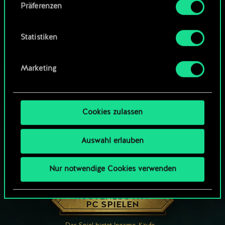
Präferenzen
findest du unten im Menü „Einstellungen“, wo
du, falls gewünscht, auch alle Einstellungen rund
um das Thema Cookies ändern kannst.
Statistiken
Marketing
Cookies zulassen
Auswahl erlauben
Nur notwendige Cookies verwenden
WIE WÄR’S MIT EINER RUNDE GWENT?
KOSTENLOS AUF
PC SPIELEN