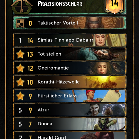
14
Präzisionsschlag
0
Taktischer Vorteil
1
14
Simlas Finn aep Dabairr
13
Tot stellen
12
Oneiromantie
10
Korathi-Hitzewelle
9
Fürstlicher Erlass
5
9
Alzur
5
7
Dunca
2
7
Harald Gord