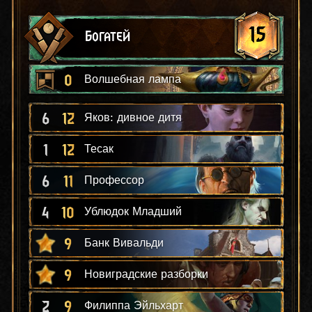
15
Богатей
0
Волшебная лампа
6
12
Яков: дивное дитя
1
12
Тесак
6
11
Профессор
4
10
Ублюдок Младший
9
Банк Вивальди
9
Новиградские разборки
2
9
Филиппа Эйльхарт