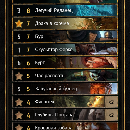
3
8
Летучий Реданец
7
Драка в корчме
5
7
Бур
1
7
Скульптор Ферко
6
6
Курт
5
Час расплаты
5
5
Запуганный кузнец
4
x
2
Фисштех
4
x
2
Глубины Понтара
4
Кровавая забава