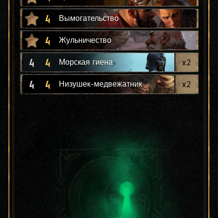
4
Вымогательство
4
Жульничество
4
4
x
2
Морская гиена
4
4
x
2
Низушек-медвежатник