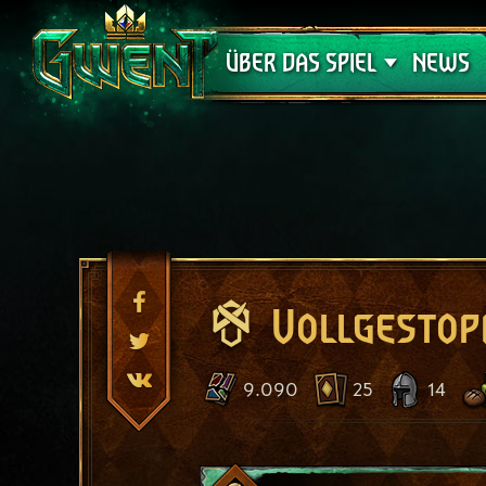
Support
ÜBER DAS SPIEL
NEWS
Vollgestop
9.090
25
14