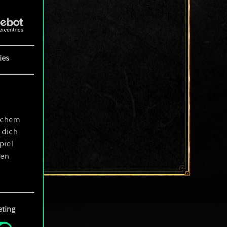
ies
ischem
 dich
piel
len
ting
 Menü