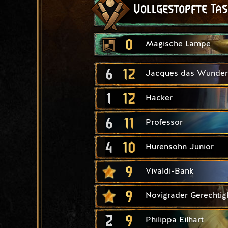
Vollgestopfte Ta
0
Magische Lampe
6
12
Jacques das Wunder
1
12
Hacker
6
11
Professor
4
10
Hurensohn Junior
9
Vivaldi-Bank
9
Novigrader Gerechtigk
2
9
Philippa Eilhart