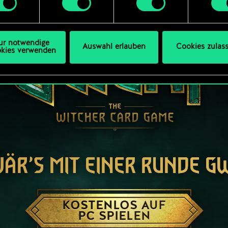
ellungen“, wo du, falls gewünscht, auch alle Einstellungen r
s Thema Cookies ändern kannst.
ur notwendige
Auswahl erlauben
Cookies zulas
kies verwenden
WÄR’S MIT EINER RUNDE G
KOSTENLOS AUF
PC SPIELEN