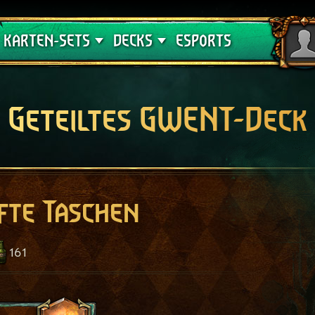
Crimson Curse
Deck-Leitfäden
KARTEN-SETS
DECKS
ESPORTS
Geteiltes GWENT-Deck
fte Taschen
161