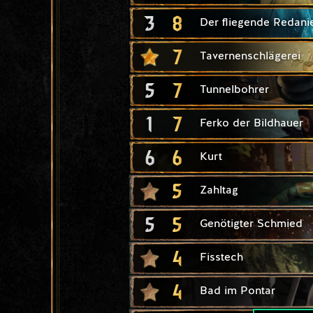
3
8
Der fliegende Redani
7
Tavernenschlägerei
5
7
Tunnelbohrer
1
7
Ferko der Bildhauer
6
6
Kurt
5
Zahltag
5
5
Genötigter Schmied
4
Fisstech
4
Bad im Pontar