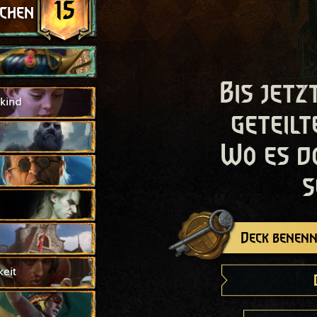
15
schen
Bis jetz
kind
geteilt
Wo es d
s
Deck benenn
eit