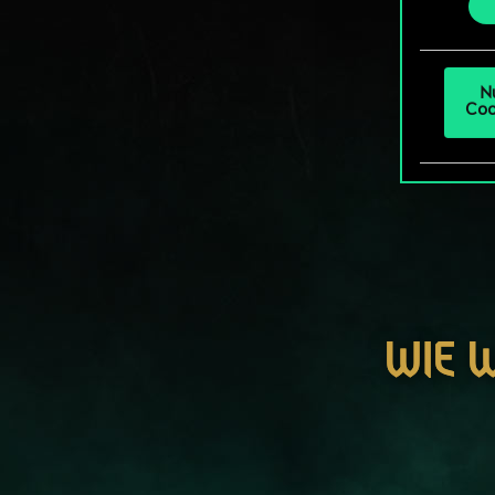
„Einst
um da
N
Coo
WIE 