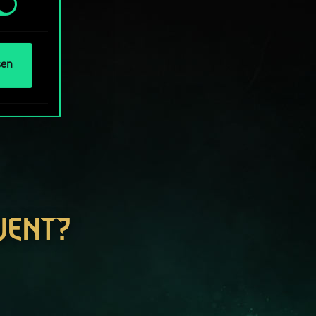
und
sen
WENT?