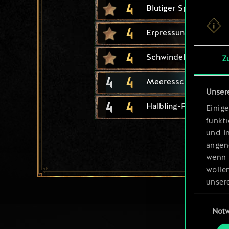
4
Blutiger Spaß
4
Erpressung
4
Schwindel
Z
4
4
Meeresschakal
Unser
4
4
Halbling-Panzerknack
Einige
funkt
und I
angen
wenn 
wolle
unsere
aller
Einwillig
Not
Alle 