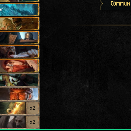
Communi
er
x
2
x
2