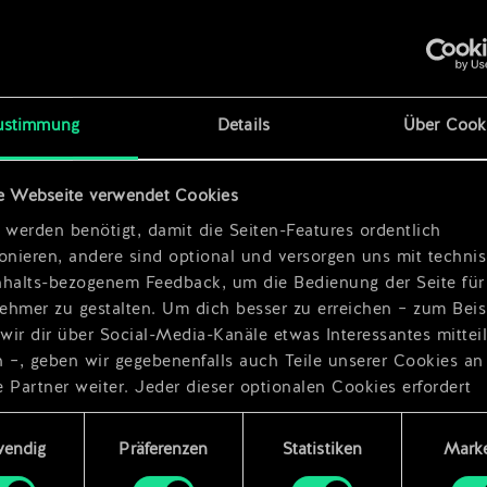
ustimmung
Details
Über Cook
x
2
e Webseite verwendet Cookies
er
x
2
 werden benötigt, damit die Seiten-Features ordentlich
ionieren, andere sind optional und versorgen uns mit techn
nhalts-bezogenem Feedback, um die Bedienung der Seite für
ehmer zu gestalten. Um dich besser zu erreichen – zum Beis
wir dir über Social-Media-Kanäle etwas Interessantes mittei
n –, geben wir gegebenenfalls auch Teile unserer Cookies an
 Partner weiter. Jeder dieser optionalen Cookies erfordert
dings deine Zustimmung.
ungsauswahl
wendig
Präferenzen
Statistiken
Marke
Details zu unserer Nutzung von Cookies findest du unten im