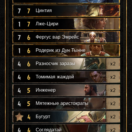
7
7
Цинтия
1
7
Лже-Цири
7
6
Фергус вар Эмрейс
1
6
Родерик из Дун Тынне
4
6
x
2
Разносчик заразы
4
6
x
2
Томимая жаждой
4
5
x
2
Инженер
4
5
x
2
Мятежные аристократы
4
x
2
Бугурт
4
4
x
2
Соглядатай