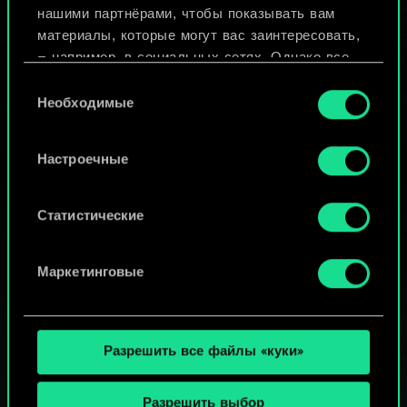
нашими партнёрами, чтобы показывать вам
материалы, которые могут вас заинтересовать,
Просмотреть колоды
— например, в социальных сетях. Однако все
опциональные файлы cookie требуют вашего
Выбор
разрешения.
Необходимые
согласия
Найти подробную информацию о том, как мы
Настроечные
используем ваши файлы cookie, и изменить
связанные с ними параметры можно в меню
«Настройки» ниже.
Статистические
Маркетинговые
Разрешить все файлы «куки»
Разрешить выбор