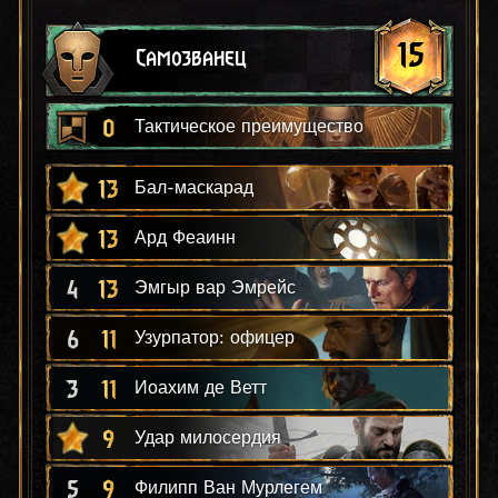
15
Самозванец
0
Тактическое преимущество
13
Бал-маскарад
13
Ард Феаинн
4
13
Эмгыр вар Эмрейс
6
11
Узурпатор: офицер
3
11
Иоахим де Ветт
9
Удар милосердия
5
9
Филипп Ван Мурлегем