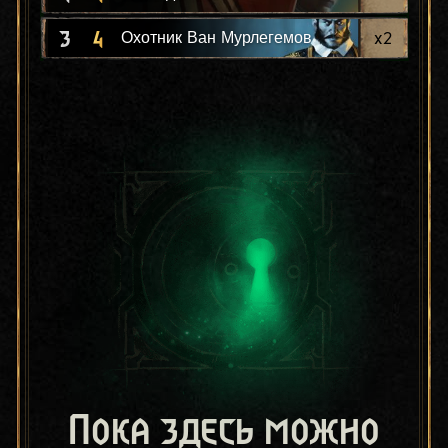
3
4
x
2
Охотник Ван Мурлегемов
Пока здесь можно