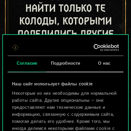
найти только те
колоды, которыми
поделились другие
игроки.
Но их может быть
Согласие
Подробности
О нас
больше!
Наш сайт использует файлы cookie
Назвать колоду и описать её
Некоторые из них необходимы для нормальной
работы сайта. Другие опциональны — они
предоставляют нам технические данные и
Изменить колоду
информацию, связанную с содержимым сайта,
помогая делать его удобнее. Кроме того, мы
ИЛИ
иногда делимся некоторыми файлами cookie с