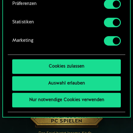
Präferenzen
findest du unten im Menü „Einstellungen“, wo
du, falls gewünscht, auch alle Einstellungen rund
um das Thema Cookies ändern kannst.
Statistiken
Marketing
Cookies zulassen
Auswahl erlauben
Nur notwendige Cookies verwenden
WIE WÄR’S MIT EINER RUNDE GWENT?
KOSTENLOS AUF
PC SPIELEN