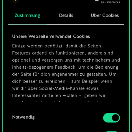
Karten.
Zustimmung
Details
Über Cookies
Wo es doch so viel
mehr sein kann!
Unsere Webseite verwendet Cookies
Einige werden benötigt, damit die Seiten-
Features ordentlich funktionieren, andere sind
Deck benennen und Leitfaden
optional und versorgen uns mit technischem und
erstellen
Inhalts-bezogenem Feedback, um die Bedienung
der Seite für dich angenehmer zu gestalten. Um
dich besser zu erreichen – zum Beispiel wenn
Deck bearbeiten
wir dir über Social-Media-Kanäle etwas
Interessantes mitteilen wollen –, geben wir
ODER
gegebenenfalls auch Teile unserer Cookies an
unsere Partner weiter. Jeder dieser optionalen
Einwilligungsauswahl
Cookies erfordert allerdings deine Zustimmung.
Notwendig
Community-Decks durchsuchen
Alle Details zu unserer Nutzung von Cookies