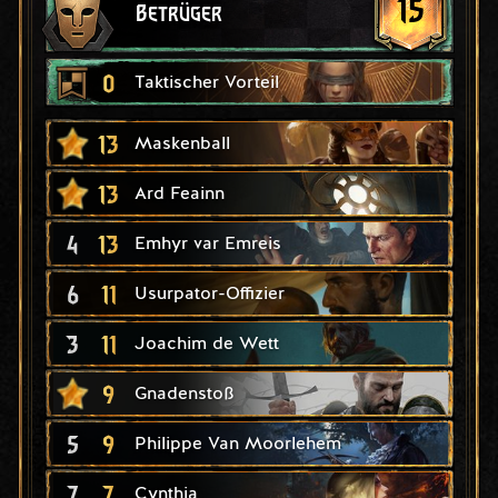
15
Betrüger
0
Taktischer Vorteil
13
Maskenball
13
Ard Feainn
4
13
Emhyr var Emreis
6
11
Usurpator-Offizier
3
11
Joachim de Wett
9
Gnadenstoß
5
9
Philippe Van Moorlehem
7
7
Cynthia