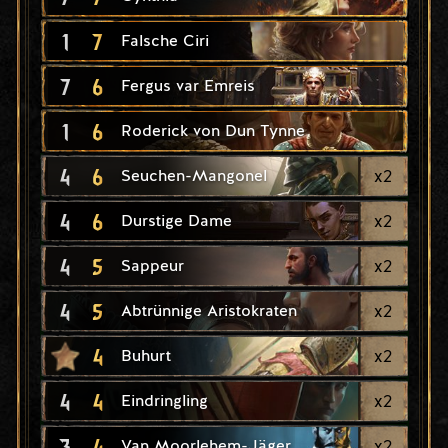
1
7
Falsche Ciri
7
6
Fergus var Emreis
1
6
Roderick von Dun Tynne
4
6
x
2
Seuchen-Mangonel
4
6
x
2
Durstige Dame
4
5
x
2
Sappeur
4
5
x
2
Abtrünnige Aristokraten
4
x
2
Buhurt
4
4
x
2
Eindringling
3
4
x
2
Van Moorlehem-Jäger