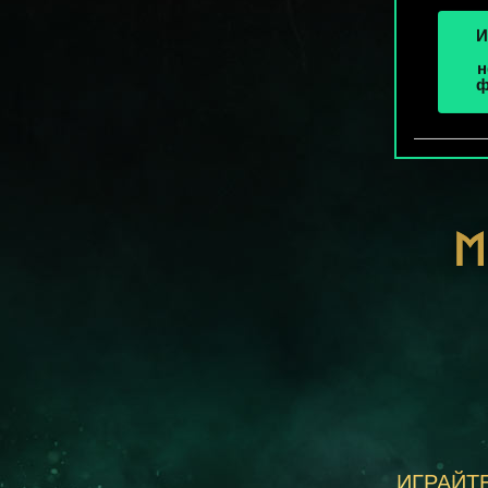
И
н
ф
М
ИГРАЙТЕ