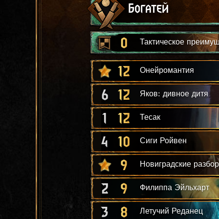
Богатей
0
Тактическое преиму
12
Онейромантия
6
12
Яков: дивное дитя
1
12
Тесак
4
10
Сиги Ройвен
9
Новиградские разбор
2
9
Филиппа Эйльхарт
3
8
Летучий Реданец