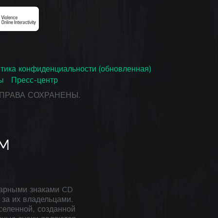
тика конфиденциальности (обновленная)
ы
Пресс-центр
СЕ ПРАВА СОХРАНЕНЫ.
арными знаками CD
за их владельцами.
селенной, созданной