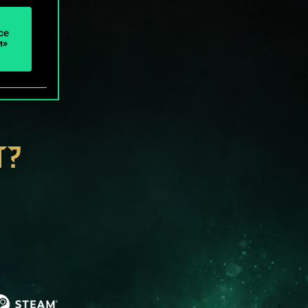
се
и»
Т?