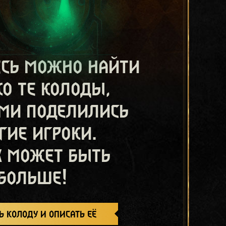
есь можно найти
ко те колоды,
ми поделились
гие игроки.
х может быть
больше!
ь колоду и описать её