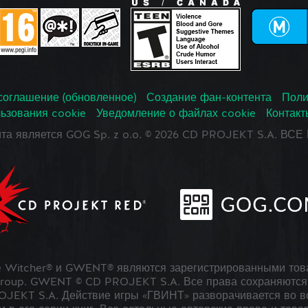
соглашение (обновленное)
Создание фан-контента
Поли
ьзования cookie
Уведомление о файлах cookie
Контакт
йта является GOG Sp. z o.o. © 2026 CD PROJEKT S.A. В
 Witcher® и GWENT® являются зарегистрированными тов
roup. GWENT © CD PROJEKT S.A. Все права сохраняются 
JEKT S.A. Действие игры «ГВИНТ» разворачивается во в