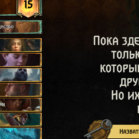
15
щество
Пока зд
толь
которы
дру
Но и
ки
Назват