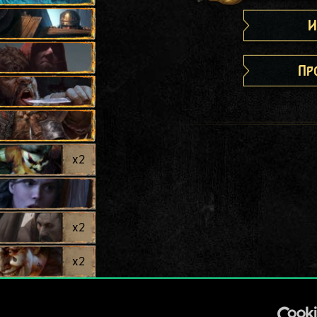
И
Пр
x
2
x
2
x
2
x
2