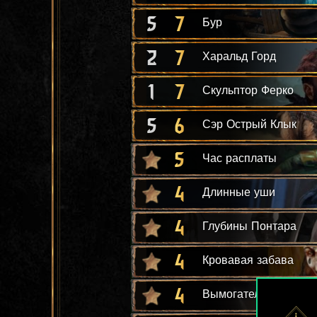
5
7
Бур
2
7
Харальд Горд
1
7
Скульптор Ферко
5
6
Сэр Острый Клык
5
Час расплаты
4
Длинные уши
4
Глубины Понтара
4
Кровавая забава
4
Вымогательство