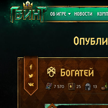
Поддержка
Алое
ОБ ИГРЕ
НОВОСТИ
КОМП
Опубли
Богатей
7 570
25
13