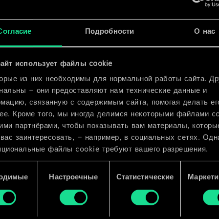
x
2
Согласие
Подробности
О нас
к
x
2
айт использует файлы cookie
орые из них необходимы для нормальной работы сайта. Др
нальны — они предоставляют нам технические данные и
мацию, связанную с содержимым сайта, помогая делать ег
ее. Кроме того, мы иногда делимся некоторыми файлами c
ими партнёрами, чтобы показывать вам материалы, которы
 вас заинтересовать, — например, в социальных сетях. Одн
пциональные файлы cookie требуют вашего разрешения.
 подробную информацию о том, как мы используем ваши 
одимые
Настроечные
Статистические
Маркети
e, и изменить связанные с ними параметры можно в меню
ройки» ниже.