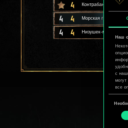
4
Контрабанда
4
4
Морская гиена
4
4
Низушек-медвежатни
Наш с
Некот
опцио
инфор
удобн
с наш
могут
все о
Выбор
Найти
Необх
согласия
cooki
«Наст