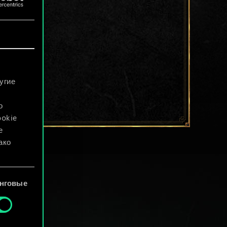
угие
о
ookie
е
ако
файлы
нговые