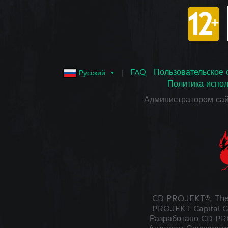
FAQ
Пользовательское 
Русский
Политика испол
Администратором са
CD PROJEKT®, The
PROJEKT Capital G
Разработано CD PRO